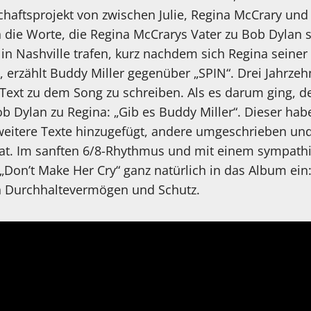
chaftsprojekt von zwischen Julie, Regina McCrary und
die Worte, die Regina McCrarys Vater zu Bob Dylan sa
in Nashville trafen, kurz nachdem sich Regina seine
 erzählt Buddy Miller gegenüber „SPIN“. Drei Jahrzehn
ext zu dem Song zu schreiben. Als es darum ging, d
Bob Dylan zu Regina: „Gib es Buddy Miller“. Dieser hab
weitere Texte hinzugefügt, andere umgeschrieben un
 hat. Im sanften 6/8-Rhythmus und mit einem sympat
„Don’t Make Her Cry“ ganz natürlich in das Album ein:
 Durchhaltevermögen und Schutz.