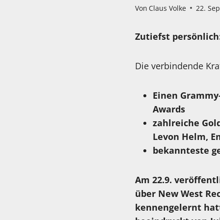
Von
Claus Volke
22. Se
Zutiefst persönlic
Die verbindende Kraf
Einen Grammy-
Awards
zahlreiche Gol
Levon Helm
,
E
bekannteste g
Am 22.9. veröffent
über New West Reco
kennengelernt hat