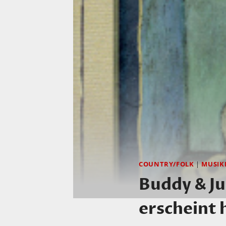
COUNTRY/FOLK
|
MUSIK
Buddy & Ju
erscheint 