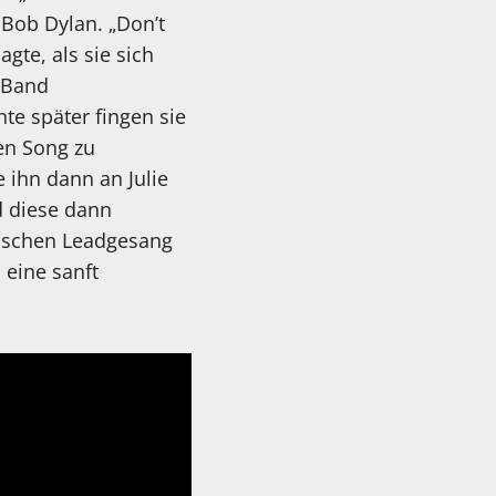
 Bob Dylan. „Don’t
gte, als sie sich
r Band
te später fingen sie
en Song zu
e ihn dann an Julie
d diese dann
hischen Leadgesang
 eine sanft