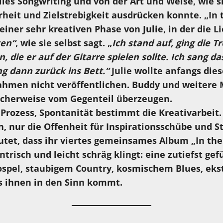
lies Songwriting und von der Art und Weise, wie 
heit und Zielstrebigkeit ausdrücken konnte. „In 
iner sehr kreativen Phase von Julie, in der die L
ten“
, wie sie selbst sagt. „
Ich stand auf, ging die 
, die er auf der Gitarre spielen sollte. Ich sang da
g dann zurück ins Bett.“
Julie wollte anfangs dies
ahmen nicht veröffentlichen. Buddy und weitere 
icherweise vom Gegenteil überzeugen.
 Prozess, Spontanität bestimmt die Kreativarbeit. 
, nur die Offenheit für Inspirationsschübe und 
utet, dass ihr viertes gemeinsames Album „In the
entrisch und leicht schräg klingt: eine zutiefst gef
spel, staubigem Country, kosmischem Blues, ek
s ihnen in den Sinn kommt.