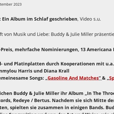
ptember 2023
h: Ein Album im Schlaf geschrieben
, Video s.u.
t von Musik und Liebe: Buddy & Julie Miller präsenti
Preis, mehrfache Nominierungen, 13 Americana M
d- und Platinplatten durch Kooperationen mit u.a
mmylou Harris
und
Diana Krall
emeinesame Songs:
„
Gasoline And Matches
“
&
„
Sp
lichen Buddy & Julie Miller ihr Album „In The Thro
rds, Redeye / Bertus. Nachdem sie sich Mitte der
ten, spielten sie zusammen in einigen Bands. Bu