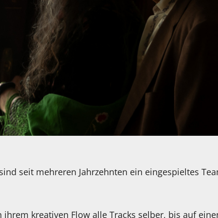
 sind seit mehreren Jahrzehnten ein eingespieltes Te
in ihrem kreativen Flow alle Tracks selber, bis auf ein