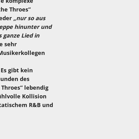
sie komplexe
the Throes“
ieder
„nur so aus
Treppe hinunter und
s ganze Lied in
e sehr
Musikerkollegen
Es gibt kein
Stunden des
 Throes“ lebendig
ühlvolle Kollision
statischem R&B und