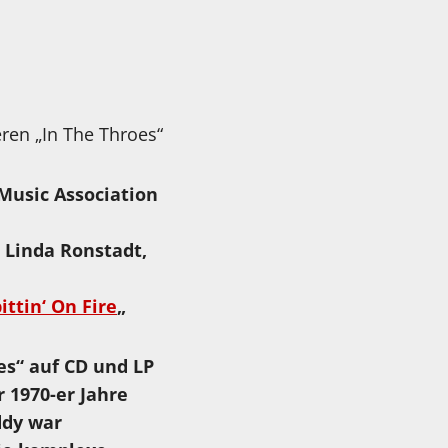
eren „In The Throes“
usic Association
.
Linda Ronstadt
,
ittin‘ On Fire
„
es“ auf CD und LP
 1970-er Jahre
ddy war