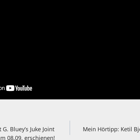
igation
 G. Bluey’s Juke Joint
Mein Hörtipp: Ketil B
m 08.09. erschienen!