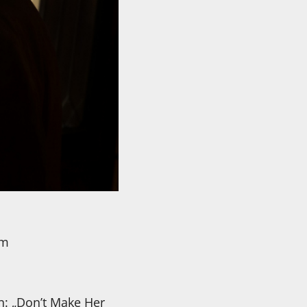
am
en: „Don’t Make Her