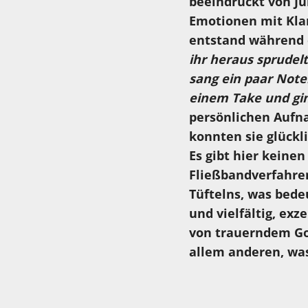
beeindruckt von Ju
Emotionen mit Klar
entstand während e
ihr heraus sprudel
sang ein paar Noten
einem Take und gin
persönlichen Aufn
konnten sie glückl
Es gibt hier keinen
Fließbandverfahren
Tüftelns, was bede
und vielfältig, exz
von trauerndem Go
allem anderen, wa