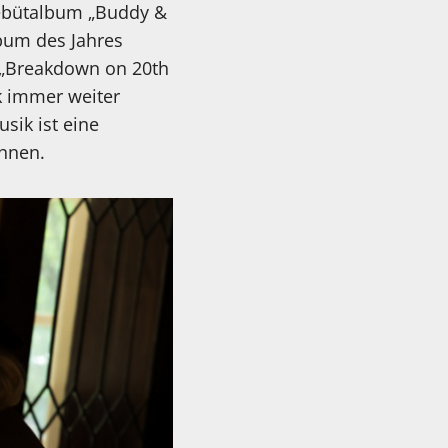
 Debütalbum „Buddy &
lbum des Jahres
d „Breakdown on 20th
k immer weiter
sik ist eine
ihnen.