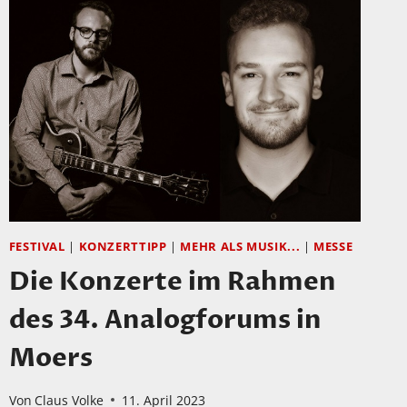
FESTIVAL
|
KONZERTTIPP
|
MEHR ALS MUSIK...
|
MESSE
Die Konzerte im Rahmen
des 34. Analogforums in
Moers
Von
Claus Volke
11. April 2023