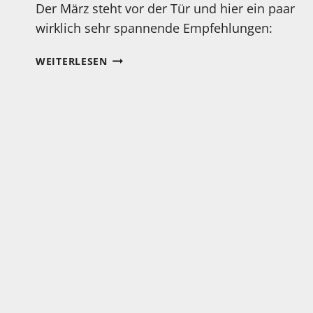
Der März steht vor der Tür und hier ein paar
wirklich sehr spannende Empfehlungen:
INTERESSANTE
WEITERLESEN
KONZERTTIPPS
FÜR
DEN
MÄRZ
IN
KÖLN