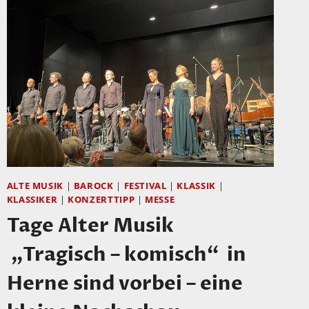
ALTE MUSIK
|
BAROCK
|
FESTIVAL
|
KLASSIK
|
KLASSIKER
|
KONZERTTIPP
|
MESSE
Tage Alter Musik
„Tragisch – komisch“ in
Herne sind vorbei – eine