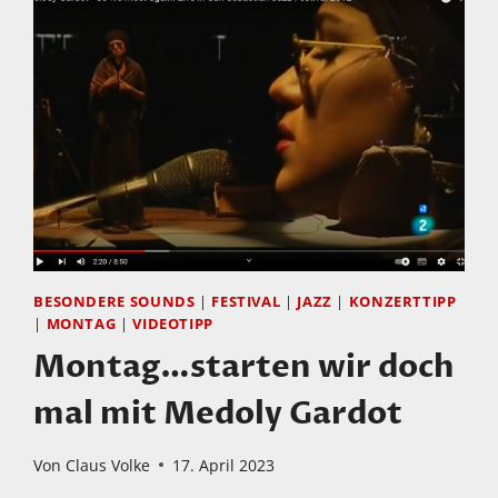
BESONDERE SOUNDS
|
FESTIVAL
|
JAZZ
|
KONZERTTIPP
|
MONTAG
|
VIDEOTIPP
Montag…starten wir doch
mal mit Medoly Gardot
Von
Claus Volke
17. April 2023