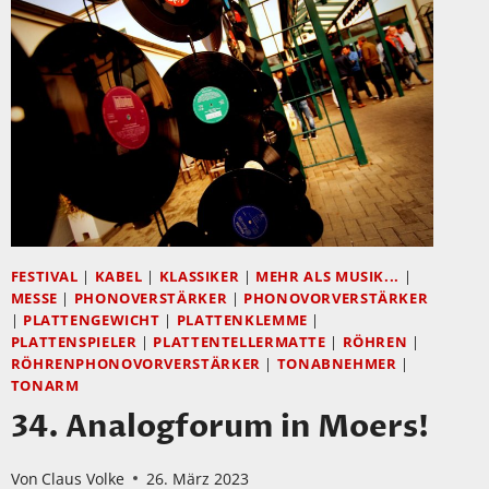
DES
34.
ANALOGFORUMS
IN
MOERS
FESTIVAL
|
KABEL
|
KLASSIKER
|
MEHR ALS MUSIK...
|
MESSE
|
PHONOVERSTÄRKER
|
PHONOVORVERSTÄRKER
|
PLATTENGEWICHT
|
PLATTENKLEMME
|
PLATTENSPIELER
|
PLATTENTELLERMATTE
|
RÖHREN
|
RÖHRENPHONOVORVERSTÄRKER
|
TONABNEHMER
|
TONARM
34. Analogforum in Moers!
Von
Claus Volke
26. März 2023