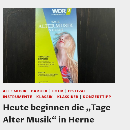
–
KOMISCH“
IN
HERNE
SIND
VORBEI
–
EINE
KLEINE
NACHSCHAU
ALTE MUSIK
|
BAROCK
|
CHOR
|
FESTIVAL
|
INSTRUMENTE
|
KLASSIK
|
KLASSIKER
|
KONZERTTIPP
Heute beginnen die „Tage
Alter Musik“ in Herne