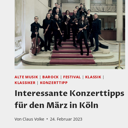
NEUE
CD
VON
DOROTHEE
OBERLINGER
UND
NILS
MÖNKEMEYER
ALTE MUSIK
|
BAROCK
|
FESTIVAL
|
KLASSIK
|
KLASSIKER
|
KONZERTTIPP
Interessante Konzerttipps
für den März in Köln
Von
Claus Volke
24. Februar 2023