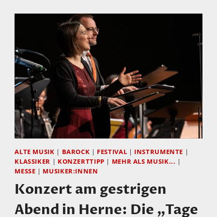
SANSSOUCI
HABEN
IHR
PROGRAMM
VOM
9.
BIS
25.
JUNI
BEKANNTGEGEBEN
ALTE MUSIK
|
BAROCK
|
FESTIVAL
|
INSTRUMENTE
|
KLASSIKER
|
KONZERTTIPP
|
MEHR ALS MUSIK...
|
MESSE
|
MUSIKER:INNEN
Konzert am gestrigen
Abend in Herne: Die „Tage