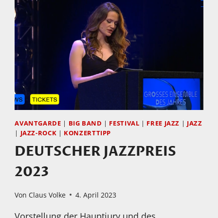
AVANTGARDE
|
BIG BAND
|
FESTIVAL
|
FREE JAZZ
|
JAZZ
|
JAZZ-ROCK
|
KONZERTTIPP
DEUTSCHER JAZZPREIS
2023
Von
Claus Volke
4. April 2023
Vorstellung der Hauptjury und des