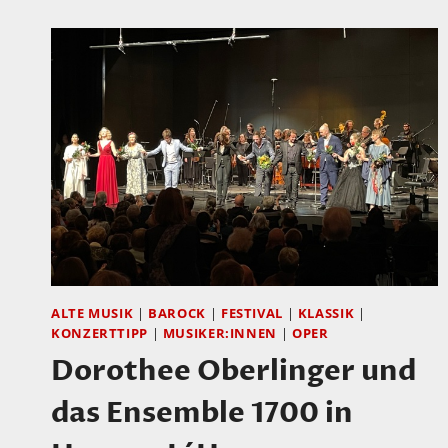
ALTE MUSIK
|
BAROCK
|
FESTIVAL
|
KLASSIK
|
KONZERTTIPP
|
MUSIKER:INNEN
|
OPER
Dorothee Oberlinger und
das Ensemble 1700 in