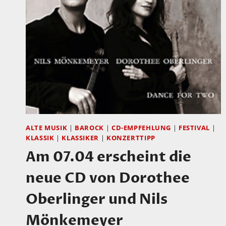
ALTE MUSIK
|
BAROCK
|
CD-EMPFEHLUNG
|
FESTIVAL
|
KLASSIK
|
KLASSIKER
|
KONZERTTIPP
Am 07.04 erscheint die
neue CD von Dorothee
Oberlinger und Nils
Mönkemeyer