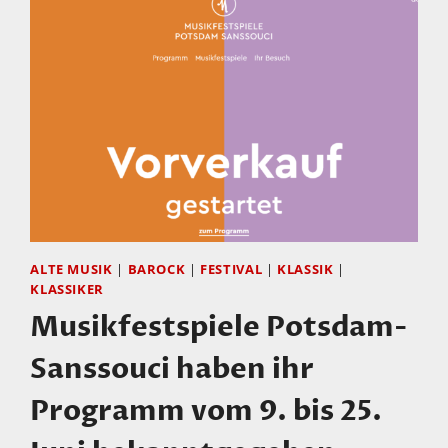
ALTE MUSIK
|
BAROCK
|
FESTIVAL
|
KLASSIK
|
KLASSIKER
Musikfestspiele Potsdam-
Sanssouci haben ihr
Programm vom 9. bis 25.