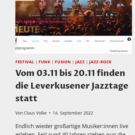
FESTIVAL
|
FUNK
|
FUSION
|
JAZZ
|
JAZZ-ROCK
Vom 03.11 bis 20.11 finden
die Leverkusener Jazztage
statt
Von
Claus Volke
14. September 2022
Endlich wieder großartige Musiker:innen live
erleben. Seit rund 40 Jahren stehen nun die