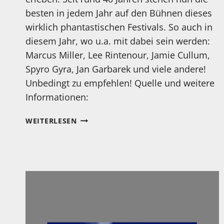
besten in jedem Jahr auf den Bühnen dieses
wirklich phantastischen Festivals. So auch in
diesem Jahr, wo u.a. mit dabei sein werden:
Marcus Miller, Lee Rintenour, Jamie Cullum,
Spyro Gyra, Jan Garbarek und viele andere!
Unbedingt zu empfehlen! Quelle und weitere
Informationen:
VOM
WEITERLESEN
03.11
BIS
20.11
FINDEN
DIE
LEVERKUSENER
JAZZTAGE
STATT