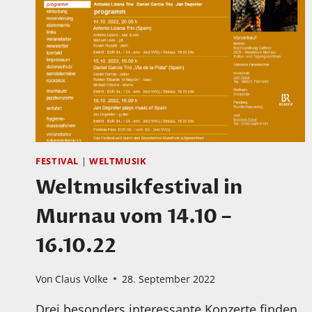
FESTIVAL
|
WELTMUSIK
Weltmusikfestival in
Murnau vom 14.10 –
16.10.22
Von
Claus Volke
28. September 2022
Drei besonders interessante Konzerte finden