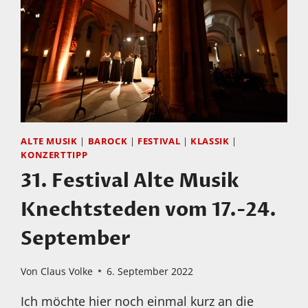
BESONDERE
MUSIKALISCHE
RADTOUR!
ALTE MUSIK
|
BAROCK
|
FESTIVAL
|
KLASSIK
|
KONZERTTIPP
31. Festival Alte Musik
Knechtsteden vom 17.-24.
September
Von
Claus Volke
6. September 2022
Ich möchte hier noch einmal kurz an die