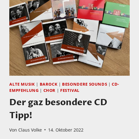
ALTE MUSIK
|
BAROCK
|
BESONDERE SOUNDS
|
CD-
EMPFEHLUNG
|
CHOR
|
FESTIVAL
Der gaz besondere CD
Tipp!
Von
Claus Volke
14. Oktober 2022