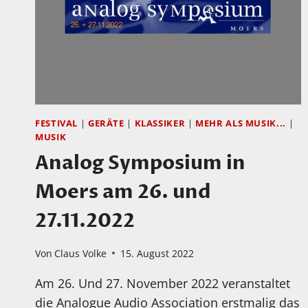
FESTIVAL
|
GERÄTE
|
KLASSIKER
|
MEHR ALS MUSIK...
|
MUSIK
Analog Symposium in
Moers am 26. und
27.11.2022
Von
Claus Volke
15. August 2022
Am 26. Und 27. November 2022 veranstaltet
die Analogue Audio Association erstmalig das