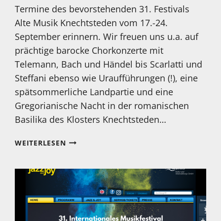
Termine des bevorstehenden 31. Festivals
Alte Musik Knechtsteden vom 17.-24.
September erinnern. Wir freuen uns u.a. auf
prächtige barocke Chorkonzerte mit
Telemann, Bach und Händel bis Scarlatti und
Steffani ebenso wie Uraufführungen (!), eine
spätsommerliche Landpartie und eine
Gregorianische Nacht in der romanischen
Basilika des Klosters Knechtsteden…
31.
WEITERLESEN
FESTIVAL
ALTE
MUSIK
KNECHTSTEDEN
VOM
17.-24.
SEPTEMBER