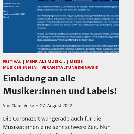
FESTIVAL
|
MEHR ALS MUSIK...
|
MESSE
|
MUSIKER:INNEN
|
VERANSTALTUNGSHINWEIS
Einladung an alle
Musiker:innen und Labels!
Von
Claus Volke
27. August 2022
Die Coronazeit war gerade auch für die
Musiker:innen eine sehr schwere Zeit. Nun