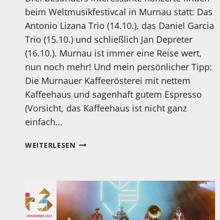
beim Weltmusikfestivcal in Murnau statt: Das
Antonio Lizana Trio (14.10.), das Daniel Garcia
Trio (15.10.) und schließlich Jan Depreter
(16.10.). Murnau ist immer eine Reise wert,
nun noch mehr! Und mein persönlicher Tipp:
Die Murnauer Kaffeerösterei mit nettem
Kaffeehaus und sagenhaft gutem Espresso
(Vorsicht, das Kaffeehaus ist nicht ganz
einfach…
WELTMUSIKFESTIVAL
WEITERLESEN
IN
MURNAU
VOM
14.10
–
16.10.22