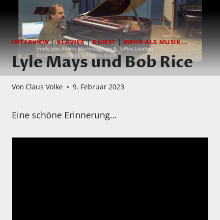
INTERVIEW
|
KLAVIER
|
KUNST
|
MEHR ALS MUSIK...
Lyle Mays und Bob Rice
Von
Claus Volke
9. Februar 2023
Eine schöne Erinnerung…