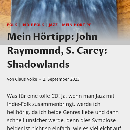
FOLK
|
INDIE FOLK
|
JAZZ
|
MEIN HÖRTIPP
Mein Hörtipp: John
Raymomnd, S. Carey:
Shadowlands
Von
Claus Volke
2. September 2023
Was für eine tolle CD! Ja, wenn man Jazz mit
Indie-Folk zusammenbringt, werde ich
hellhörig, da ich beide Genres liebe und dann
schnell unsicher werde, denn dies Symbiose
beider ist nicht so einfach, wie es vielleicht auf