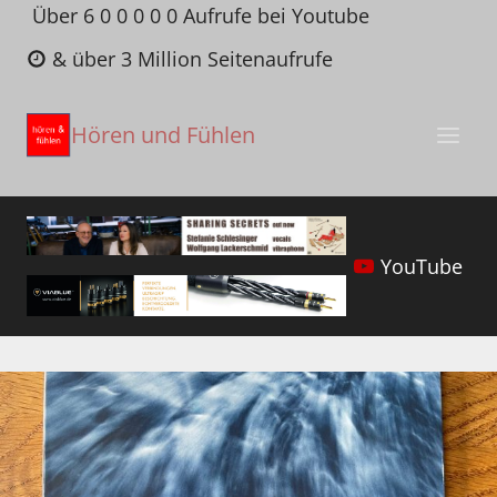
Zum
Über 6 0 0 0 0 0 Aufrufe bei Youtube
Inhalt
& über 3 Million Seitenaufrufe
springen
Hören und Fühlen
YouTube