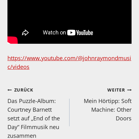
https://www.youtube.com/@johnraymondmusi
c/videos
Beitragsnavigation
ZURÜCK
WEITER
Das Puzzle-Album:
Mein Hörtipp: Soft
Courtney Barnett
Machine: Other
setzt auf „End of the
Doors
Day“ Filmmusik neu
zusammen