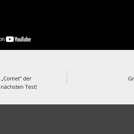
igation
 „Comet“ der
Gr
nächsten Test!