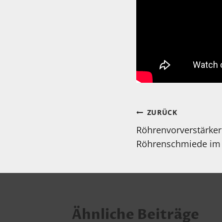
Beitragsnav
ZURÜCK
Röhrenvorverstärker
Röhrenschmiede im 
Ähnliche Beiträge