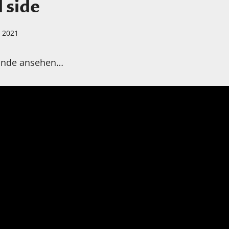
 side
i 2021
Ende ansehen…