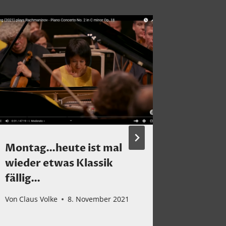
Montag…heute ist mal
Die ph
wieder etwas Klassik
Yagmur
fällig…
Friend
Von
Claus Volke
8. November 2021
Von
Claus 