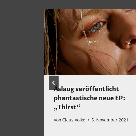
wboy
Áslaug veröffentlicht
f The
phantastische neue EP:
„Thirst“
22
Von
Claus Volke
5. November 2021