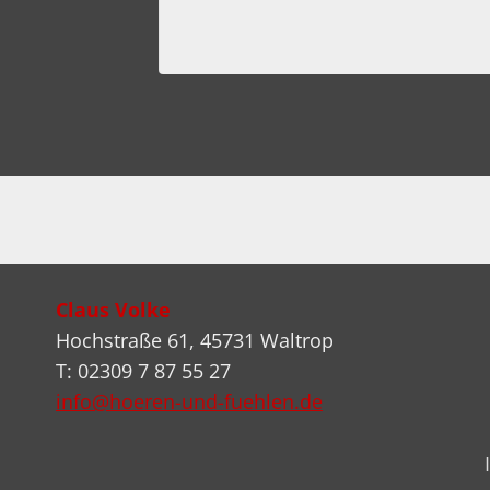
Claus Volke
Hochstraße 61, 45731 Waltrop
T: 02309 7 87 55 27
info@hoeren-und-fuehlen.de