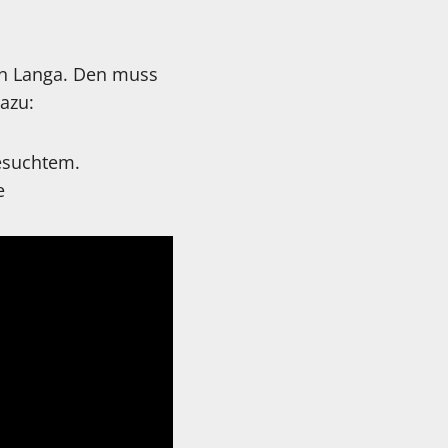
on Langa. Den muss
azu:
Gesuchtem.
e