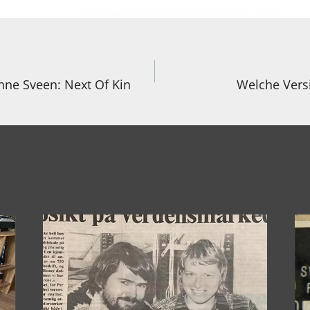
igation
nne Sveen: Next Of Kin
Welche Vers