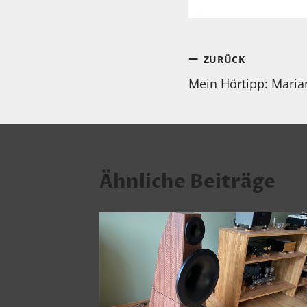
Beitragsnav
ZURÜCK
Mein Hörtipp: Maria
Ähnliche Beiträge