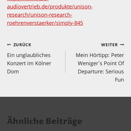
audiovertrieb.de/produkte/unison-
research/unison-research-
roehrenverstaerker/simply-845
Beitragsnavigation
ZURÜCK
WEITER
Ein unglaubliches
Mein Hörtipp: Peter
Konzert im Kölner
Weniger´s Point Of
Dom
Departure: Serious
Fun
Ähnliche Beiträge