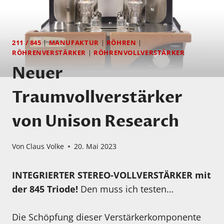
211 / 845
|
MANUFAKTUR
|
RÖHREN
|
RÖHRENVERSTÄRKER
|
RÖHRENVOLLVERSTÄRKER
Neuer
Traumvollverstärker
von Unison Research
Von
Claus Volke
20. Mai 2023
INTEGRIERTER STEREO-VOLLVERSTÄRKER mit
der 845 Triode!
Den muss ich testen…
Die Schöpfung dieser Verstärkerkomponente