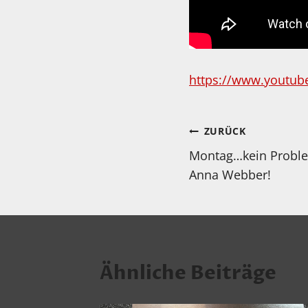
https://www.youtub
Beitragsnav
ZURÜCK
Montag…kein Proble
Anna Webber!
Ähnliche Beiträge