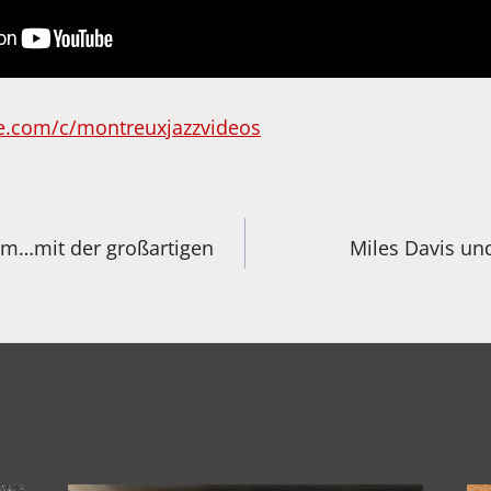
e.com/c/montreuxjazzvideos
igation
m…mit der großartigen
Miles Davis un