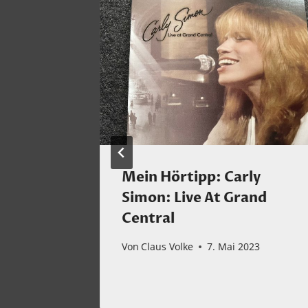
hte
Mein Hörtipp: Carly
e!
Simon: Live At Grand
Central
ber 2025
Von
Claus Volke
7. Mai 2023