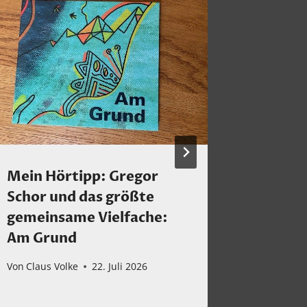
Mein Hörtipp: Gregor
1959 – 
Schor und das größte
der Jaz
gemeinsame Vielfache:
einmal
Am Grund
Von
Claus 
Von
Claus Volke
22. Juli 2026