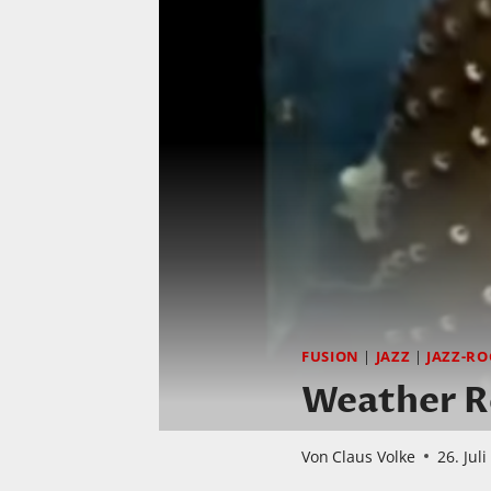
FUSION
|
JAZZ
|
JAZZ-RO
Weather Re
Von
Claus Volke
26. Jul