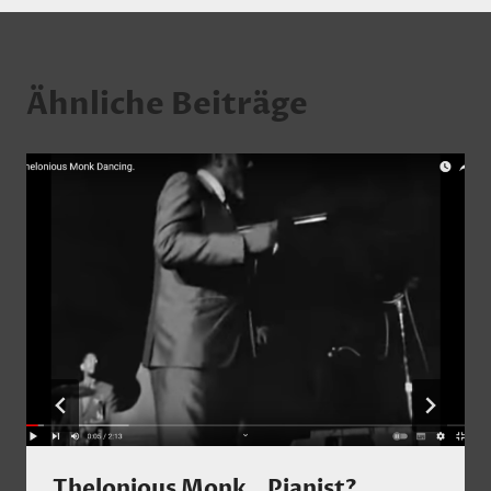
Ähnliche Beiträge
Thelonious Monk…Pianist?