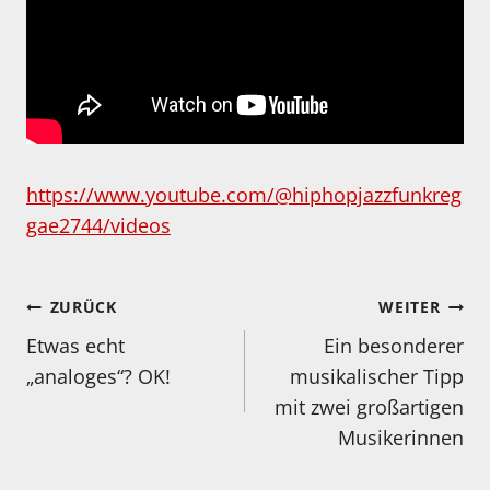
https://www.youtube.com/@hiphopjazzfunkreg
gae2744/videos
Beitragsnavigation
ZURÜCK
WEITER
Etwas echt
Ein besonderer
„analoges“? OK!
musikalischer Tipp
mit zwei großartigen
Musikerinnen