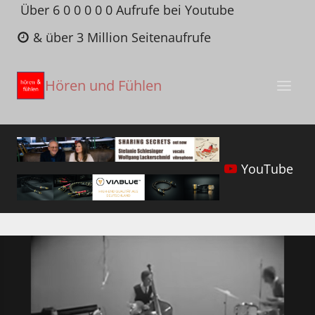
Zum
Über 6 0 0 0 0 0 Aufrufe bei Youtube
Inhalt
& über 3 Million Seitenaufrufe
springen
Hören und Fühlen
YouTube