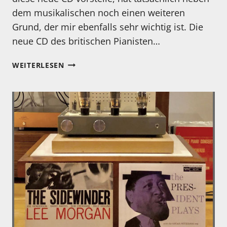
dem musikalischen noch einen weiteren
Grund, der mir ebenfalls sehr wichtig ist. Die
neue CD des britischen Pianisten…
ALEXANDER
WEITERLESEN
HAWKINS,
TOGETHERNESS
MUSIC
–
FOR
SIXTEEN
MUSICIANS
FEAT.
EVAN
PARKER
+
RIOT
ENSEMBLE