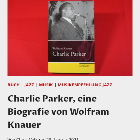
UND
DIE
DÄD!MÄT
FREUT
SICH!
BUCH
|
JAZZ
|
MUSIK
|
MUSIKEMPFEHLUNG JAZZ
Charlie Parker, eine
Biografie von Wolfram
Knauer
Von
Claus Volke
29. Januar 2021