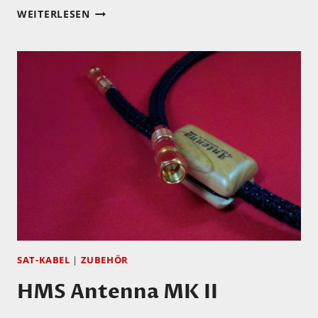
JAMES
WEITERLESEN
BRANDON
LEWIS
QUARTET:
MOLECULAR
SAT-KABEL
|
ZUBEHÖR
HMS Antenna MK II