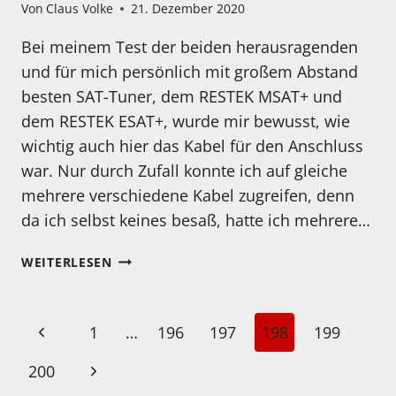
Von
Claus Volke
21. Dezember 2020
Bei meinem Test der beiden herausragenden
und für mich persönlich mit großem Abstand
besten SAT-Tuner, dem RESTEK MSAT+ und
dem RESTEK ESAT+, wurde mir bewusst, wie
wichtig auch hier das Kabel für den Anschluss
war. Nur durch Zufall konnte ich auf gleiche
mehrere verschiedene Kabel zugreifen, denn
da ich selbst keines besaß, hatte ich mehrere…
HMS
WEITERLESEN
ANTENNA
MK
II
Seitennavigation
Vorherige
1
…
196
197
198
199
Seite
Nächste
200