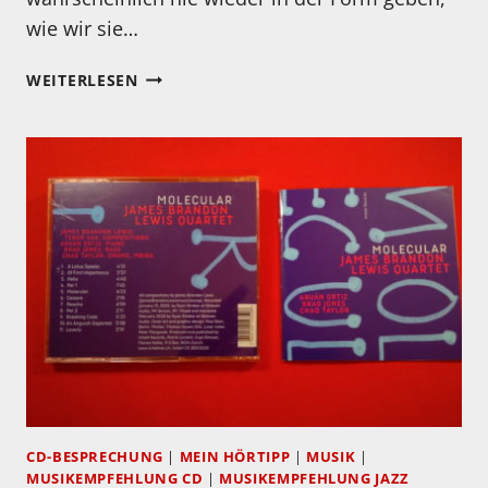
wie wir sie…
WEIHNACHTSGRÜSSE 2
WEITERLESEN
020
CD-BESPRECHUNG
|
MEIN HÖRTIPP
|
MUSIK
|
MUSIKEMPFEHLUNG CD
|
MUSIKEMPFEHLUNG JAZZ