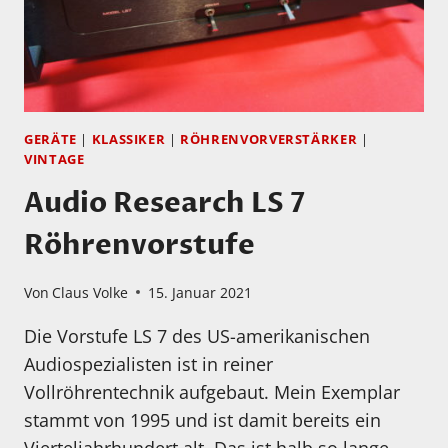
GERÄTE
|
KLASSIKER
|
RÖHRENVORVERSTÄRKER
|
VINTAGE
Audio Research LS 7
Röhrenvorstufe
Von
Claus Volke
15. Januar 2021
Die Vorstufe LS 7 des US-amerikanischen
Audiospezialisten ist in reiner
Vollröhrentechnik aufgebaut. Mein Exemplar
stammt von 1995 und ist damit bereits ein
Vierteljahrhundert alt. Das ist halb so lange,