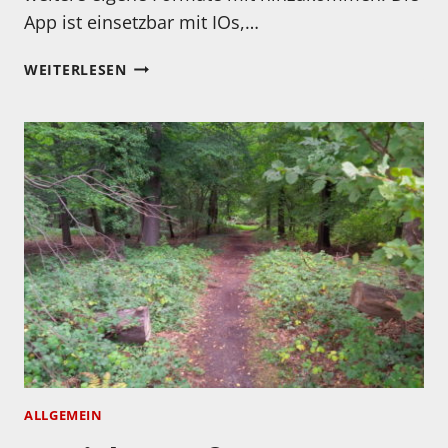
App ist einsetzbar mit IOs,…
JAZZED
WEITERLESEN
–
NEUER
STREAMINGDIENST
FÜR
JAZZ
GESTARTET
ALLGEMEIN