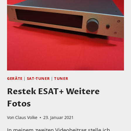
VON
WOLFRAM
KNAUER
GERÄTE
|
SAT-TUNER
|
TUNER
Restek ESAT+ Weitere
Fotos
Von
Claus Volke
23. Januar 2021
In meinem zweiten Videobeitrag stelle ich