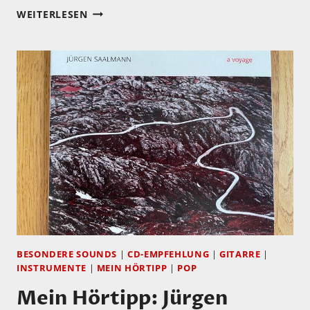
AM
WEITERLESEN
07.04
ERSCHEINT
DIE
NEUE
CD
VON
DOROTHEE
OBERLINGER
UND
NILS
MÖNKEMEYER
BESONDERE SOUNDS
|
CD-EMPFEHLUNG
|
GITARRE
|
INSTRUMENTE
|
MEIN HÖRTIPP
|
POP
Mein Hörtipp: Jürgen