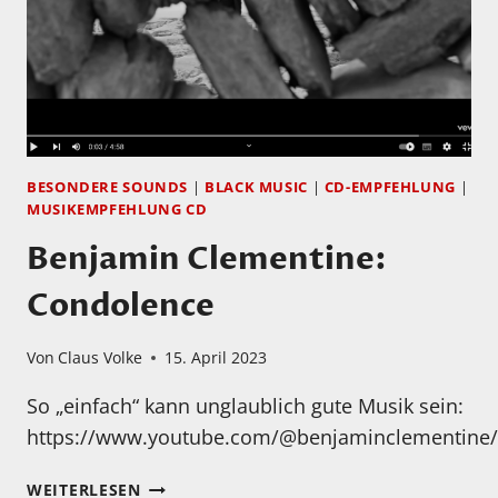
BESONDERE SOUNDS
|
BLACK MUSIC
|
CD-EMPFEHLUNG
|
MUSIKEMPFEHLUNG CD
Benjamin Clementine:
Condolence
Von
Claus Volke
15. April 2023
So „einfach“ kann unglaublich gute Musik sein:
https://www.youtube.com/@benjaminclementine/
BENJAMIN
WEITERLESEN