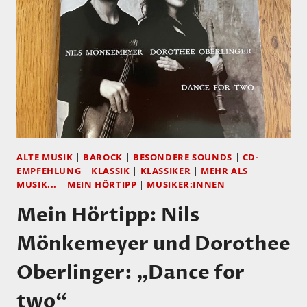
ALTE MUSIK
|
BAROCK
|
BESONDERE SOUNDS
|
CD-
EMPFEHLUNG
|
KLASSIK
|
KLASSIKER
|
MEHR ALS
MUSIK...
|
MEIN HÖRTIPP
|
MUSIKER:INNEN
Mein Hörtipp: Nils
Mönkemeyer und Dorothee
Oberlinger: „Dance for
two“