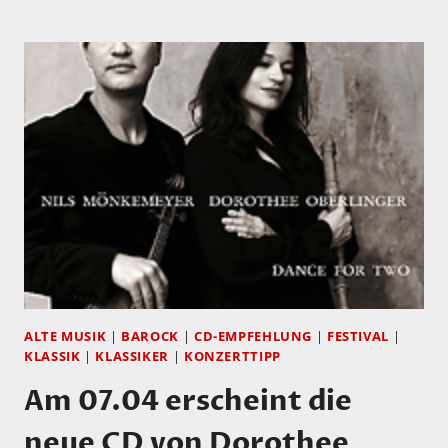
HÖRTIPP:
NILS
MÖNKEMEYER
UND
DOROTHEE
OBERLINGER:
„DANCE
FOR
TWO“
ALTE MUSIK
|
BAROCK
|
CD-EMPFEHLUNG
|
FESTIVAL
|
KLASSIK
|
KLASSIKER
|
KONZERTTIPP
Am 07.04 erscheint die
neue CD von Dorothee