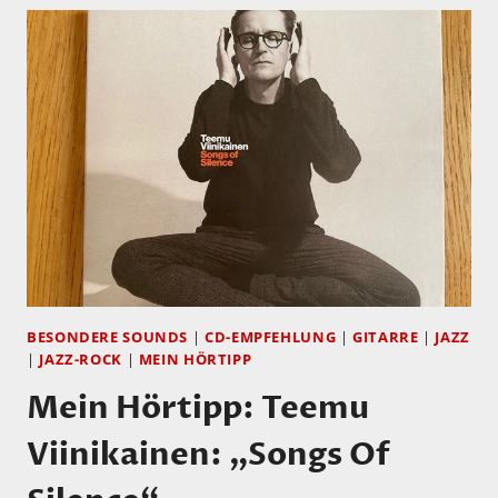
BESONDERE SOUNDS
|
CD-EMPFEHLUNG
|
GITARRE
|
JAZZ
|
JAZZ-ROCK
|
MEIN HÖRTIPP
Mein Hörtipp: Teemu
Viinikainen: „Songs Of