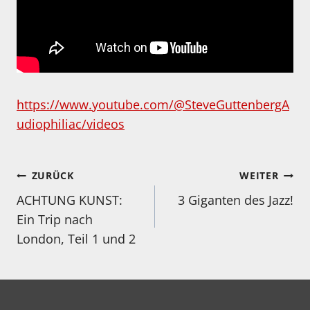
https://www.youtube.com/@SteveGuttenbergA
udiophiliac/videos
Beitragsnavigation
ZURÜCK
WEITER
ACHTUNG KUNST:
3 Giganten des Jazz!
Ein Trip nach
London, Teil 1 und 2