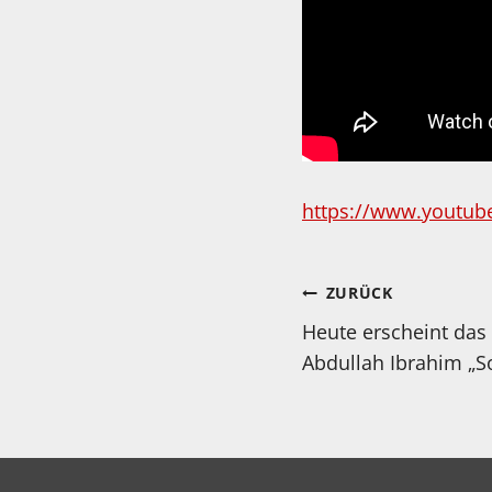
https://www.youtu
Beitragsnav
ZURÜCK
Heute erscheint das
Abdullah Ibrahim „S