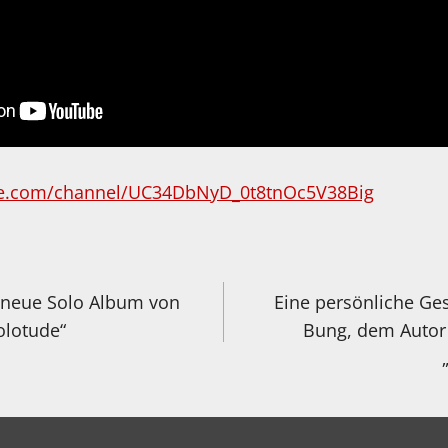
be.com/channel/UC34DbNyD_0t8tnOc5V38Big
igation
 neue Solo Album von
Eine persönliche Ge
olotude“
Bung, dem Autor