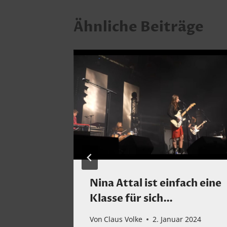
Ähnliche Beiträge
ig
Nina Attal ist einfach eine
Klasse für sich…
uar 2025
Von
Claus Volke
2. Januar 2024