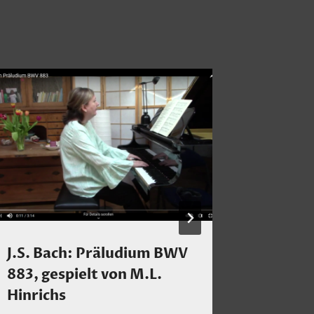
J.S. Bach: Präludium BWV
Chilly 
883, gespielt von M.L.
bleibt 
Hinrichs
Von
Claus 