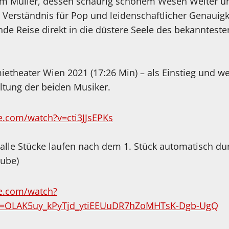
lm Müller, dessen schaurig schönem Wesen Welter un
erständnis für Pop und leidenschaftlicher Genauigk
e Reise direkt in die düstere Seele des bekannteste
etheater Wien 2021 (17:26 Min) – als Einstieg und we
ltung der beiden Musiker.
e.com/watch?v=cti3JJsEPKs
lle Stücke laufen nach dem 1. Stück automatisch durc
Tube)
e.com/watch?
t=OLAK5uy_kPyTjd_ytiEEUuDR7hZoMHTsK-Dgb-UgQ