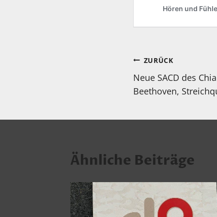
Beitragsnav
ZURÜCK
Neue SACD des Chia
Beethoven, Streichq
Ähnliche Beiträge