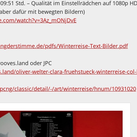
9:51 Std. – Qualität im Einstellrädchen auf 1080p HD 
 aber dafür mit bewegten Bildern)
be.com/watch?v=3Az_mONjDvE
ungderstimme.de/pdfs/Winterreise-Text-Bilder.pdf
grooves.land oder JPC
land/oliver-welter-clara-fruehstueck-winterreise-col
jpcng/classic/detail/-/art/winterreise/hnum/10931020