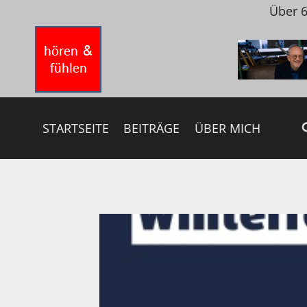
Zum
Über 6
Inhalt
springen
STARTSEITE
BEITRÄGE
ÜBER MICH