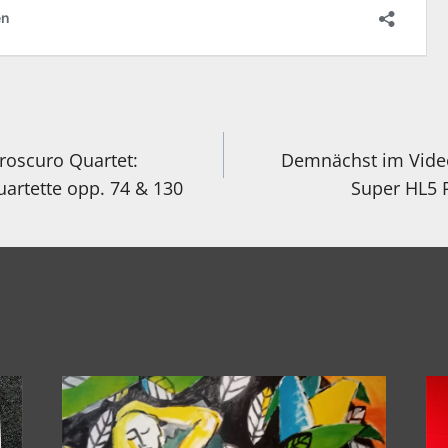
igation
roscuro Quartet:
Demnächst im Vide
uartette opp. 74 & 130
Super HL5 