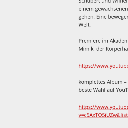
Schubert und Wilhe
einem gewachsenen V
gehen. Eine bewegend
Welt.
Premiere im Akademi
Mimik, der Körperha
https://www.youtub
komplettes Album – a
beste Wahl auf You
https://www.youtub
v=c5AxTO5iUZw&lis