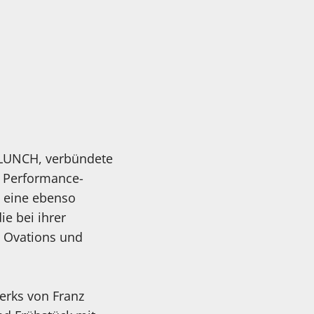
 LUNCH, verbündete
d Performance-
s eine ebenso
e bei ihrer
g Ovations und
werks von Franz