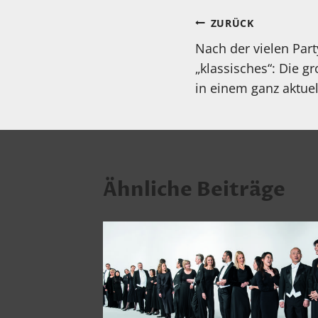
Beitragsnav
ZURÜCK
Nach der vielen Par
„klassisches“: Die g
in einem ganz aktuel
Ähnliche Beiträge