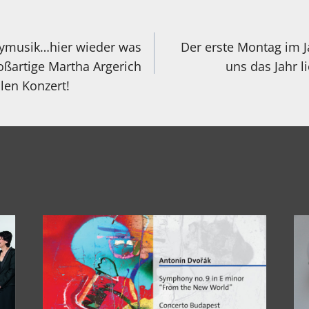
igation
tymusik…hier wieder was
Der erste Montag im J
roßartige Martha Argerich
uns das Jahr l
len Konzert!