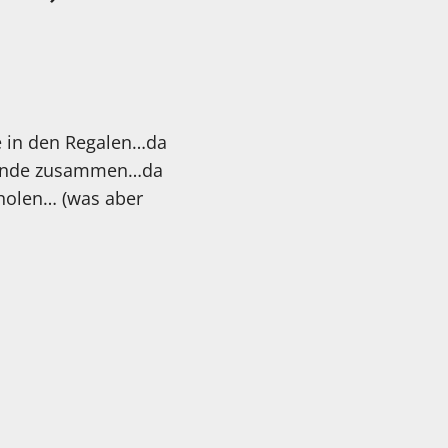
te in den Regalen…da
 Munde zusammen…da
zuholen… (was aber