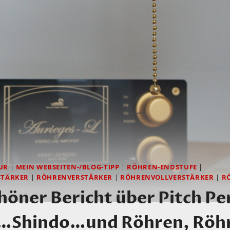
UR
|
MEIN WEBSEITEN-/BLOG-TIPP
|
RÖHREN-ENDSTUFE
|
TÄRKER
|
RÖHRENVERSTÄRKER
|
RÖHRENVOLLVERSTÄRKER
|
R
chöner Bericht über Pitch Pe
…Shindo…und Röhren, Röh