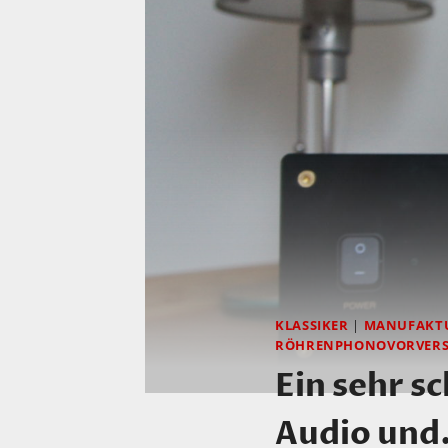
KLASSIKER
|
MANUFAKT
RÖHRENPHONOVORVERS
Ein sehr s
Audio und