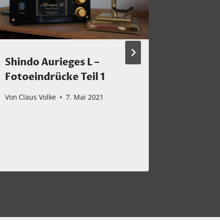
Shindo Aurieges L –
Mein H
Fotoeindrücke Teil 1
Sitkove
Beetho
Von
Claus Volke
7. Mai 2021
Vol. 3,
Von
Claus 