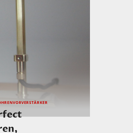
ÖHRENVORVERSTÄRKER
rfect
ren,