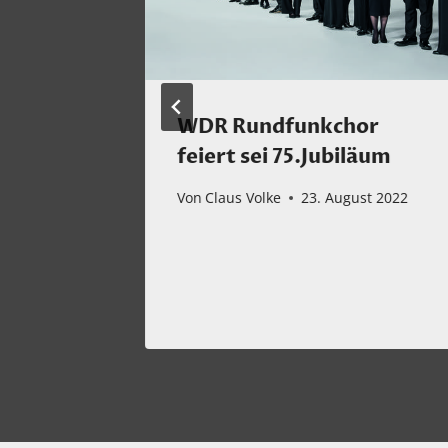
WDR Rundfunkchor
feiert sei 75.Jubiläum
mber 2022
Von
Claus Volke
23. August 2022