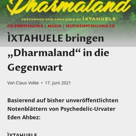
CD-EMPFEHLUNG
|
MUSIK
|
MUSIKEMPFEHLUNG CD
ÌXTAHUELE bringen
„Dharmaland“ in die
Gegenwart
Von
Claus Volke
17. Juni 2021
Basierend auf bisher unveröffentlichten
Notenblättern von Psychedelic-Urvater
Eden Ahbez:
ÌXTAHUELE