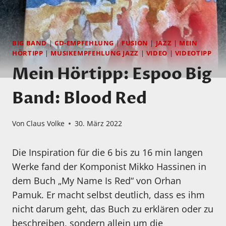
BIG BAND
|
CD-EMPFEHLUNG
|
FUSION
|
JAZZ
|
MEIN
HÖRTIPP
|
MUSIKEMPFEHLUNG JAZZ
|
VIDEO
|
VIDEOTIPP
Mein Hörtipp: Espoo Big
Band: Blood Red
Von
Claus Volke
30. März 2022
Die Inspiration für die 6 bis zu 16 min langen
Werke fand der Komponist Mikko Hassinen in
dem Buch „My Name Is Red“ von Orhan
Pamuk. Er macht selbst deutlich, dass es ihm
nicht darum geht, das Buch zu erklären oder zu
beschreiben, sondern allein um die