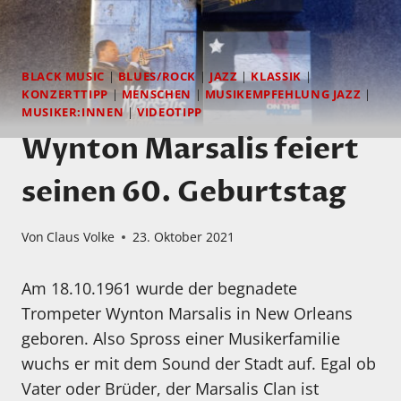
BLACK MUSIC
|
BLUES/ROCK
|
JAZZ
|
KLASSIK
|
KONZERTTIPP
|
MENSCHEN
|
MUSIKEMPFEHLUNG JAZZ
|
MUSIKER:INNEN
|
VIDEOTIPP
Wynton Marsalis feiert
seinen 60. Geburtstag
Von
Claus Volke
23. Oktober 2021
Am 18.10.1961 wurde der begnadete
Trompeter Wynton Marsalis in New Orleans
geboren. Also Spross einer Musikerfamilie
wuchs er mit dem Sound der Stadt auf. Egal ob
Vater oder Brüder, der Marsalis Clan ist