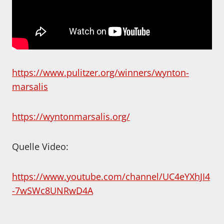
https://www.pulitzer.org/winners/wynton-
marsalis
https://wyntonmarsalis.org/
Quelle Video:
https://www.youtube.com/channel/UC4eYXhJI4
-7wSWc8UNRwD4A