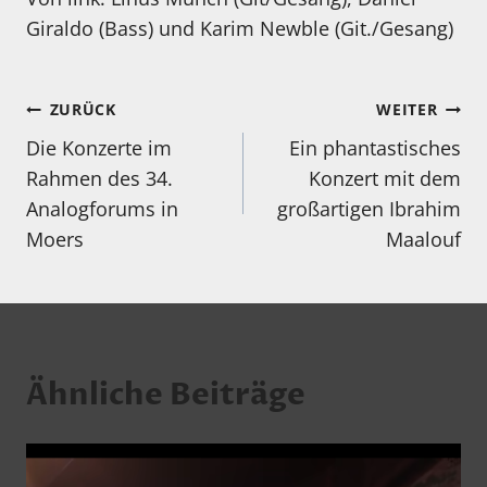
Giraldo (Bass) und Karim Newble (Git./Gesang)
Beitragsnavigation
ZURÜCK
WEITER
Die Konzerte im
Ein phantastisches
Rahmen des 34.
Konzert mit dem
Analogforums in
großartigen Ibrahim
Moers
Maalouf
Ähnliche Beiträge