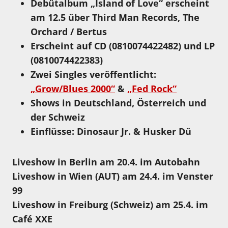
Debütalbum „Island of Love“ erscheint
am
12.5
über Third Man Records, The
Orchard / Bertus
Erscheint auf CD (0810074422482) und LP
(0810074422383)
Zwei Singles veröffentlicht:
„Grow/Blues 2000“
&
„Fed Rock“
Shows
in Deutschland, Österreich und
der Schweiz
Einflüsse:
Dinosaur Jr. & Husker Dü
Liveshow in
Berlin
am 20.4. im Autobahn
Liveshow in Wien (AUT) am 24.4. im Venster
99
Liveshow in Freiburg (Schweiz) am 25.4. im
Café XXE