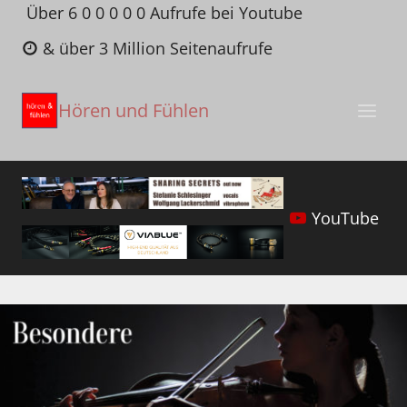
Zum
Über 6 0 0 0 0 0 Aufrufe bei Youtube
Inhalt
& über 3 Million Seitenaufrufe
springen
Hören und Fühlen
YouTube