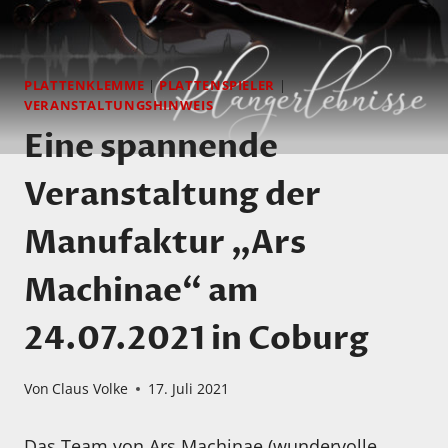
PLATTENKLEMME
|
PLATTENSPIELER
|
VERANSTALTUNGSHINWEIS
Eine spannende
Veranstaltung der
Manufaktur „Ars
Machinae“ am
24.07.2021 in Coburg
Von
Claus Volke
17. Juli 2021
Das Team von Ars Machinae (wundervolle