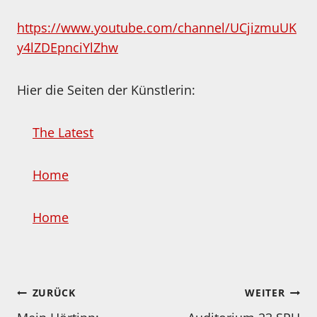
https://www.youtube.com/channel/UCjizmuUK
y4lZDEpnciYlZhw
Hier die Seiten der Künstlerin:
The Latest
Home
Home
Beitragsnavigation
ZURÜCK
WEITER