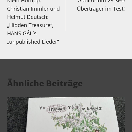
Mein Hörtipp:
Auditorium 23 SPU
Christian Immler und
Übertrager im Test!
Helmut Deutsch:
„Hidden Treasure“,
HANS GÁL´s
„unpublished Lieder“
Ähnliche Beiträge