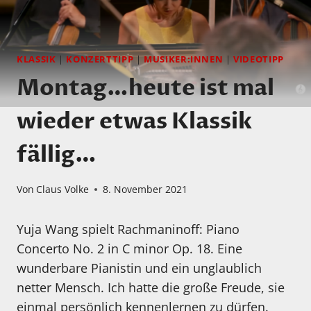
KLASSIK
|
KONZERTTIPP
|
MUSIKER:INNEN
|
VIDEOTIPP
Montag…heute ist mal
wieder etwas Klassik
fällig…
Von
Claus Volke
8. November 2021
Yuja Wang spielt Rachmaninoff: Piano
Concerto No. 2 in C minor Op. 18. Eine
wunderbare Pianistin und ein unglaublich
netter Mensch. Ich hatte die große Freude, sie
einmal persönlich kennenlernen zu dürfen.