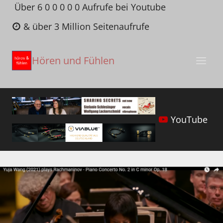
Zum
Über 6 0 0 0 0 0 Aufrufe bei Youtube
Inhalt
& über 3 Million Seitenaufrufe
springen
Hören und Fühlen
YouTube