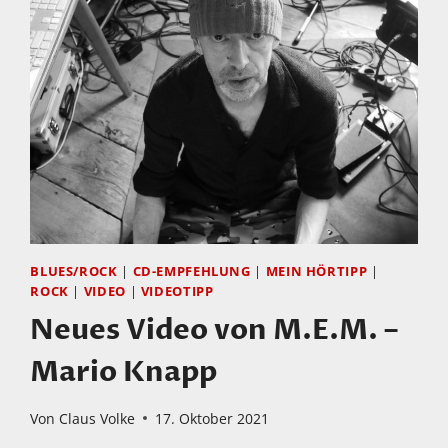
BLUES/ROCK
|
CD-EMPFEHLUNG
|
MEIN HÖRTIPP
|
ROCK
|
VIDEO
|
VIDEOTIPP
Neues Video von M.E.M. –
Mario Knapp
Von
Claus Volke
17. Oktober 2021