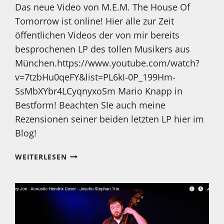
Das neue Video von M.E.M. The House Of
Tomorrow ist online! Hier alle zur Zeit
öffentlichen Videos der von mir bereits
besprochenen LP des tollen Musikers aus
München.https://www.youtube.com/watch?
v=7tzbHu0qeFY&list=PL6kI-0P_199Hm-
SsMbXYbr4LCyqnyxoSm Mario Knapp in
Bestform! Beachten SIe auch meine
Rezensionen seiner beiden letzten LP hier im
Blog!
NEUES
WEITERLESEN
VIDEO
VON
M.E.M.
–
MARIO
KNAPP