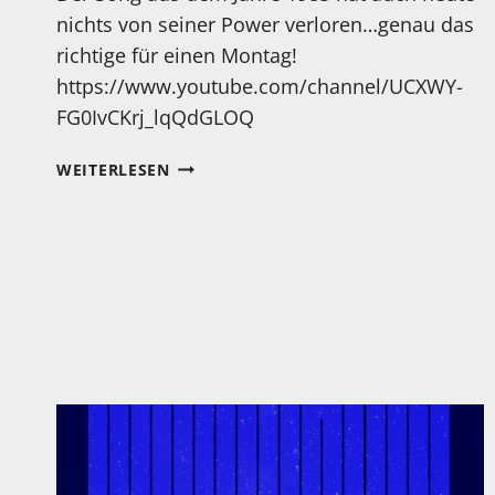
nichts von seiner Power verloren…genau das
richtige für einen Montag!
https://www.youtube.com/channel/UCXWY-
FG0IvCKrj_lqQdGLOQ
MONTAG…
WEITERLESEN
IST
KULT…
THE
CULT:
SHE
SELLS
SANCTUARY!