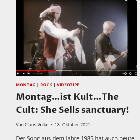
MONTAG
|
ROCK
|
VIDEOTIPP
Montag…ist Kult…The
Cult: She Sells sanctuary!
Von
Claus Volke
18. Oktober 2021
Der Song aus dem Jahre 1985 hat auch heute