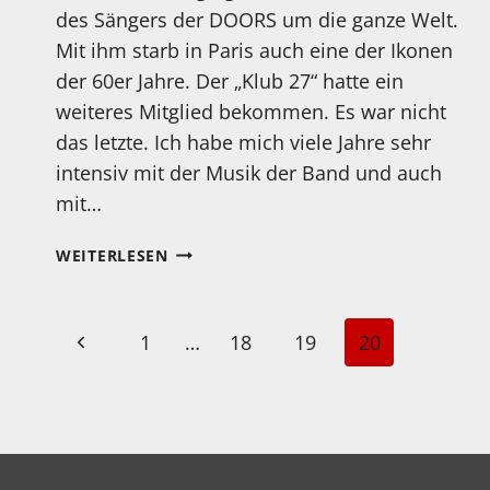
des Sängers der DOORS um die ganze Welt.
Mit ihm starb in Paris auch eine der Ikonen
der 60er Jahre. Der „Klub 27“ hatte ein
weiteres Mitglied bekommen. Es war nicht
das letzte. Ich habe mich viele Jahre sehr
intensiv mit der Musik der Band und auch
mit…
HEUTE
WEITERLESEN
VOR
50
JAHREN
Seitennavigation
Vorherige
1
…
18
19
20
STARB
JIM
Seite
MORRISON