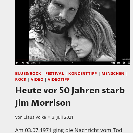
MIT
JAZZ-,
ROCK-
UND
FUSION-
GITARRIST
CHARLIE
HUNTER
BLUES/ROCK
|
FESTIVAL
|
KONZERTTIPP
|
MENSCHEN
|
ROCK
|
VIDEO
|
VIDEOTIPP
Heute vor 50 Jahren starb
Jim Morrison
Von
Claus Volke
3. Juli 2021
Am 03.07.1971 ging die Nachricht vom Tod