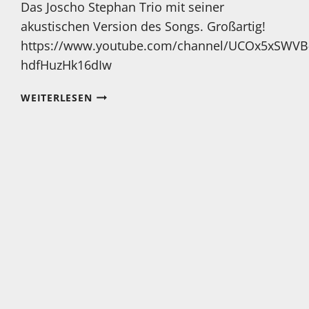
Das Joscho Stephan Trio mit seiner
akustischen Version des Songs. Großartig!
https://www.youtube.com/channel/UCOx5xSWVB
hdfHuzHk16dIw
MONTAG?
WEITERLESEN
HENDRIX
GEHT
IMMER!
DIESE
VERSION
VON
„HEY
JOE“
KENNEN
SIE
ABER
BESTIMMT
NOCH