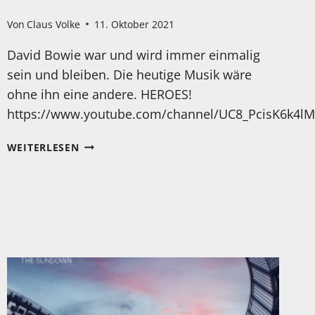
Von
Claus Volke
11. Oktober 2021
David Bowie war und wird immer einmalig
sein und bleiben. Die heutige Musik wäre
ohne ihn eine andere. HEROES!
https://www.youtube.com/channel/UC8_PcisK6k4
MONTAG…
WEITERLESEN
MEHR
DENN
JE:
ES
IST
DIE
ZEIT
DER
HELDEN!
DAVID