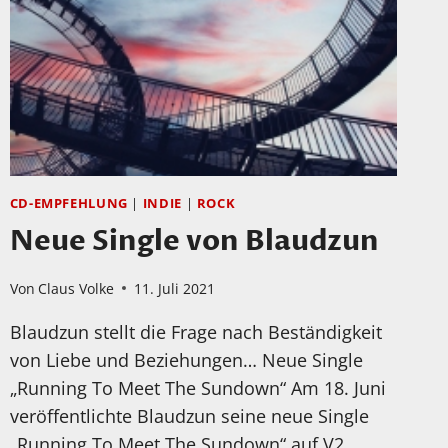
BOWIE
„HEROES“
LIVE
2002
IN
BERLIN!
CD-EMPFEHLUNG
|
INDIE
|
ROCK
Neue Single von Blaudzun
Von
Claus Volke
11. Juli 2021
Blaudzun stellt die Frage nach Beständigkeit
von Liebe und Beziehungen… Neue Single
„Running To Meet The Sundown“ Am 18. Juni
veröffentlichte Blaudzun seine neue Single
„Running To Meet The Sundown“ auf V2