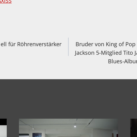
AXISS
igation
ell für Röhrenverstärker
Bruder von King of Pop
Jackson 5-Mitglied Tito 
Blues-Albu