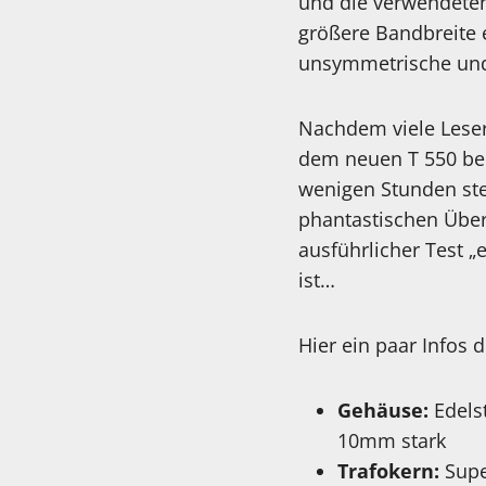
und die verwendete
größere Bandbreite 
unsymmetrische und
Nachdem viele Leser
dem neuen T 550 beri
wenigen Stunden ste
phantastischen Übert
ausführlicher Test „
ist…
Hier ein paar Infos 
Gehäuse:
Edels
10mm stark
Trafokern:
Supe