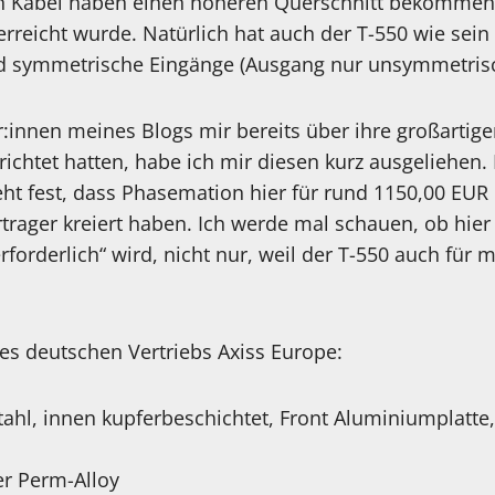
n Kabel haben einen höheren Querschnitt bekommen,
erreicht wurde. Natürlich hat auch der T-550 wie sei
 symmetrische Eingänge (Ausgang nur unsymmetrisc
:innen meines Blogs mir bereits über ihre großartig
chtet hatten, habe ich mir diesen kurz ausgeliehen. 
ht fest, dass Phasemation hier für rund 1150,00 EUR
rager kreiert haben. Ich werde mal schauen, ob hier 
erforderlich“ wird, nicht nur, weil der T-550 auch für
des deutschen Vertriebs Axiss Europe:
tahl, innen kupferbeschichtet, Front Aluminiumplatt
r Perm-Alloy