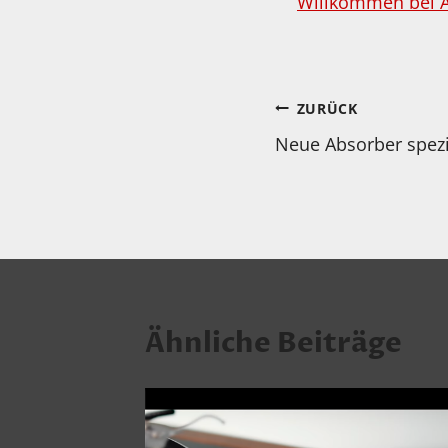
Willkommen bei 
Beitragsnav
ZURÜCK
Neue Absorber spezi
Ähnliche Beiträge