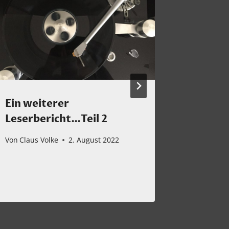
Ein weiterer
Neues T
Leserbericht…Teil 2
online
Halo Hi
Von
Claus Volke
2. August 2022
Vollve
Von
Claus 