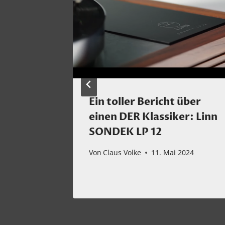
ie
Ein toller Bericht über
Teil 1
einen DER Klassiker: Linn
SONDEK LP 12
2021
Von
Claus Volke
11. Mai 2024