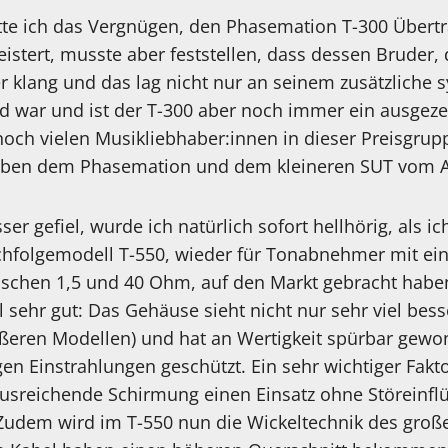
atte ich das Vergnügen, den Phasemation T-300 Übertr
istert, musste aber feststellen, dass dessen Bruder,
 klang und das lag nicht nur an seinem zusätzliche
ld war und ist der T-300 aber noch immer ein ausgeze
noch vielen Musikliebhaber:innen in dieser Preisgru
 neben dem Phasemation und dem kleineren SUT vom A
er gefiel, wurde ich natürlich sofort hellhörig, als ic
chfolgemodell T-550, wieder für Tonabnehmer mit e
schen 1,5 und 40 Ohm, auf den Markt gebracht haben
 sehr gut: Das Gehäuse sieht nicht nur sehr viel bes
eren Modellen) und hat an Wertigkeit spürbar gewon
n Einstrahlungen geschützt. Ein sehr wichtiger Faktor
sreichende Schirmung einen Einsatz ohne Störeinflü
 Zudem wird im T-550 nun die Wickeltechnik des groß