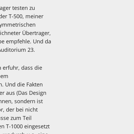
ager testen zu
 der T-500, meiner
 symmetrischen
ichneter Übertrager,
ppe empfehle. Und da
uditorium 23.
h erfuhr, dass die
inem
. Und die Fakten
ser aus (Das Design
nen, sondern ist
, der bei nicht
sse zum Teil
en T-1000 eingesetzt