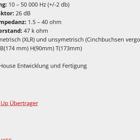
ng:
10 – 50 000 Hz (+/-2 db)
ktor:
26 dB
mpedanz:
1.5 – 40 ohm
erstand:
47 k ohm
etrisch (XLR) und unsymetrisch (Cinchbuchsen vergo
B(174 mm) H(90mm) T(173mm)
House Entwicklung und Fertigung
 Up Übertrager