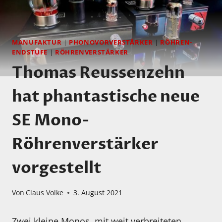
MANUFAKTUR
|
PHONOVORVERSTÄRKER
|
RÖHREN-
ENDSTUFE
|
RÖHRENVERSTÄRKER
Thomas Reussenzehn
hat phantastische neue
SE Mono-
Röhrenverstärker
vorgestellt
Von
Claus Volke
3. August 2021
Zwei kleine Monos, mit weit verbreiteten