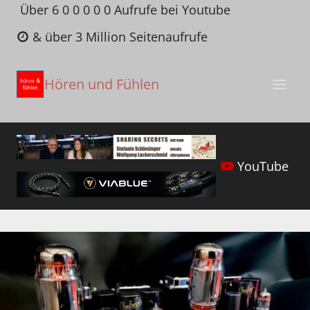
Zum
Über 6 0 0 0 0 0 Aufrufe bei Youtube
Inhalt
& über 3 Million Seitenaufrufe
springen
Hören und Fühlen
YouTube