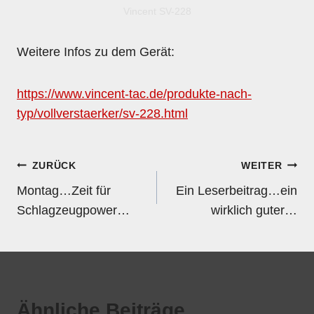
Vincent SV-228
Weitere Infos zu dem Gerät:
https://www.vincent-tac.de/produkte-nach-
typ/vollverstaerker/sv-228.html
Beitragsnavigation
ZURÜCK
WEITER
Montag…Zeit für
Ein Leserbeitrag…ein
Schlagzeugpower…
wirklich guter…
Ähnliche Beiträge