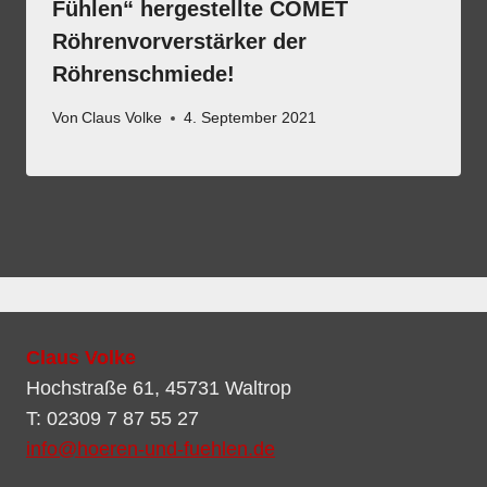
Fühlen“ hergestellte COMET
Röhrenvorverstärker der
Röhrenschmiede!
Von
Claus Volke
4. September 2021
Claus Volke
Hochstraße 61, 45731 Waltrop
T: 02309 7 87 55 27
info@hoeren-und-fuehlen.de