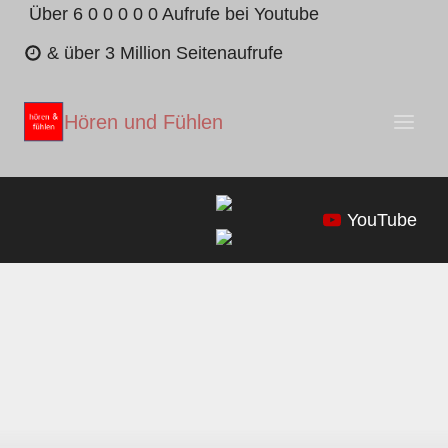
Zum
Über 6 0 0 0 0 0 Aufrufe bei Youtube
Inhalt
& über 3 Million Seitenaufrufe
springen
Hören und Fühlen
YouTube