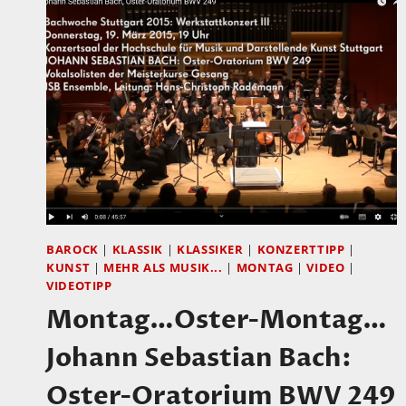
BAROCK
|
KLASSIK
|
KLASSIKER
|
KONZERTTIPP
|
KUNST
|
MEHR ALS MUSIK...
|
MONTAG
|
VIDEO
|
VIDEOTIPP
Montag…Oster-Montag…
Johann Sebastian Bach:
Oster-Oratorium BWV 249