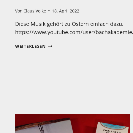
Von
Claus Volke
18. April 2022
Diese Musik gehört zu Ostern einfach dazu.
https://www.youtube.com/user/bachakademie
MONTAG…
WEITERLESEN
OSTER-
MONTAG…
JOHANN
SEBASTIAN
BACH:
OSTER-
ORATORIUM
BWV
249