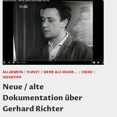
ALLGEMEIN
|
KUNST
|
MEHR ALS MUSIK...
|
VIDEO
|
VIDEOTIPP
Neue / alte
Dokumentation über
Gerhard Richter