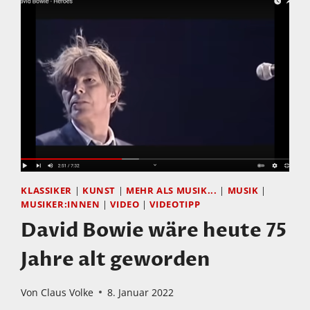
LÜPERTZ,
STEFANIE
SCHLESINGER,
WOLFGANG
LACKERSCHMID:
HERZSCHMERZ
KLASSIKER
|
KUNST
|
MEHR ALS MUSIK...
|
MUSIK
|
MUSIKER:INNEN
|
VIDEO
|
VIDEOTIPP
David Bowie wäre heute 75
Jahre alt geworden
Von
Claus Volke
8. Januar 2022