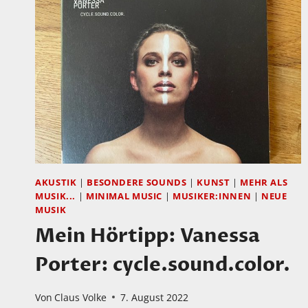
AKUSTIK
|
BESONDERE SOUNDS
|
KUNST
|
MEHR ALS
MUSIK...
|
MINIMAL MUSIC
|
MUSIKER:INNEN
|
NEUE
MUSIK
Mein Hörtipp: Vanessa
Porter: cycle.sound.color.
Von
Claus Volke
7. August 2022