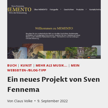
BUCH
|
KUNST
|
MEHR ALS MUSIK...
|
MEIN
WEBSEITEN-/BLOG-TIPP
Ein neues Projekt von Sven
Fennema
Von
Claus Volke
9. September 2022