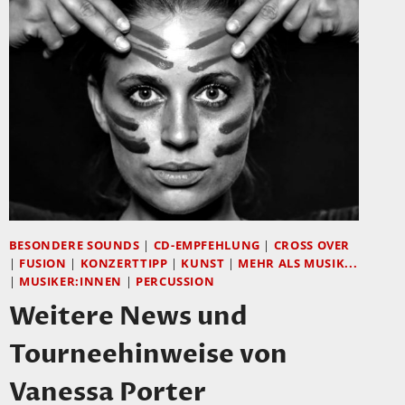
BESONDERE SOUNDS
|
CD-EMPFEHLUNG
|
CROSS OVER
|
FUSION
|
KONZERTTIPP
|
KUNST
|
MEHR ALS MUSIK...
|
MUSIKER:INNEN
|
PERCUSSION
Weitere News und
Tourneehinweise von
Vanessa Porter