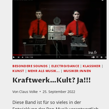
BESONDERE SOUNDS
|
ELECTRO/DANCE
|
KLASSIKER
|
KUNST
|
MEHR ALS MUSIK...
|
MUSIKER:INNEN
Kraftwerk…Kult? Ja!!!
Von
Claus Volke
25. September 2022
Diese Band ist für so vieles in der
Entwicklung der Pop-Musik verantwortlich,