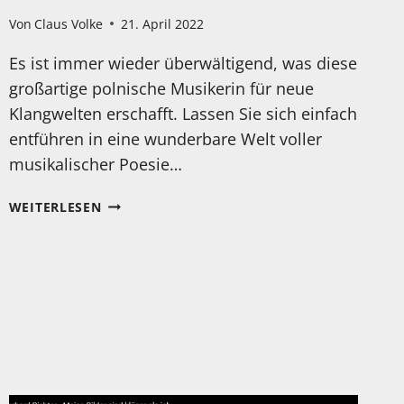
Von
Claus Volke
21. April 2022
Es ist immer wieder überwältigend, was diese
großartige polnische Musikerin für neue
Klangwelten erschafft. Lassen Sie sich einfach
entführen in eine wunderbare Welt voller
musikalischer Poesie…
HANIA
WEITERLESEN
RANI
LIVE!
ENTDECKEN
SIE
NEUE
MUSIKALISCHE
WEGE…