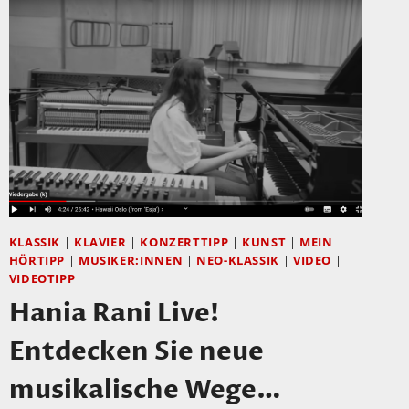
VON
VANESSA
PORTER
KLASSIK
|
KLAVIER
|
KONZERTTIPP
|
KUNST
|
MEIN
HÖRTIPP
|
MUSIKER:INNEN
|
NEO-KLASSIK
|
VIDEO
|
VIDEOTIPP
Hania Rani Live!
Entdecken Sie neue
musikalische Wege…