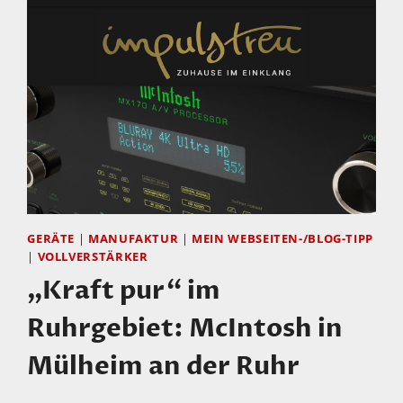
HYBRID
VOLLVERSTÄRKER
SV-
228
GERÄTE
|
MANUFAKTUR
|
MEIN WEBSEITEN-/BLOG-TIPP
|
VOLLVERSTÄRKER
„Kraft pur“ im
Ruhrgebiet: McIntosh in
Mülheim an der Ruhr