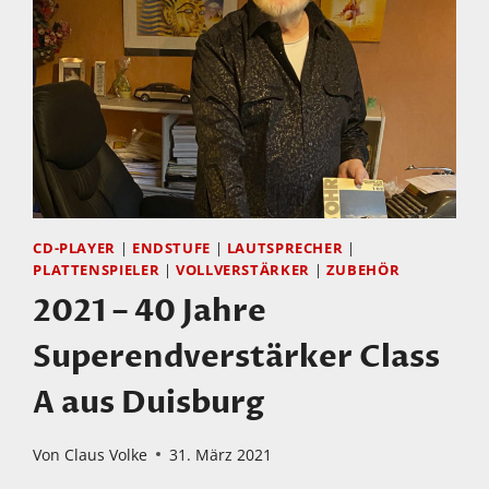
CD-PLAYER
|
ENDSTUFE
|
LAUTSPRECHER
|
PLATTENSPIELER
|
VOLLVERSTÄRKER
|
ZUBEHÖR
2021 – 40 Jahre
Superendverstärker Class
A aus Duisburg
Von
Claus Volke
31. März 2021