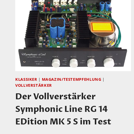
NEUE
TESTVIDEO
MIT
DEM
VINCENT
SV
228
KLASSIKER
|
MAGAZIN/TESTEMPFEHLUNG
|
VOLLVERSTÄRKER
Der Vollverstärker
Symphonic Line RG 14
EDition MK 5 S im Test