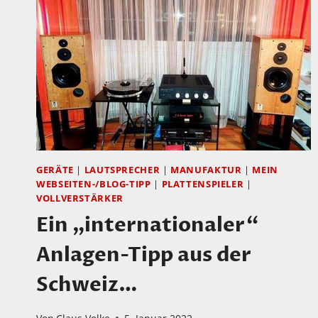
EDITION
MK
5
S
IM
TEST
GERÄTE
|
LAUTSPRECHER
|
MANUFAKTUR
|
MEIN
WEBSEITEN-/BLOG-TIPP
|
PLATTENSPIELER
|
VOLLVERSTÄRKER
Ein „internationaler“
Anlagen-Tipp aus der
Schweiz…