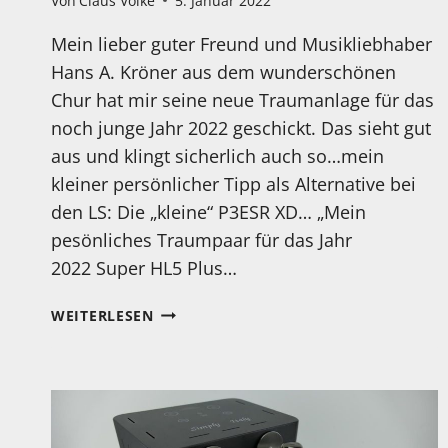
Von
Claus Volke
5. Januar 2022
Mein lieber guter Freund und Musikliebhaber
Hans A. Kröner aus dem wunderschönen
Chur hat mir seine neue Traumanlage für das
noch junge Jahr 2022 geschickt. Das sieht gut
aus und klingt sicherlich auch so…mein
kleiner persönlicher Tipp als Alternative bei
den LS: Die „kleine“ P3ESR XD… „Mein
pesönliches Traumpaar für das Jahr
2022 Super HL5 Plus…
EIN
WEITERLESEN
„INTERNATIONALER“
ANLAGEN-
TIPP
AUS
DER