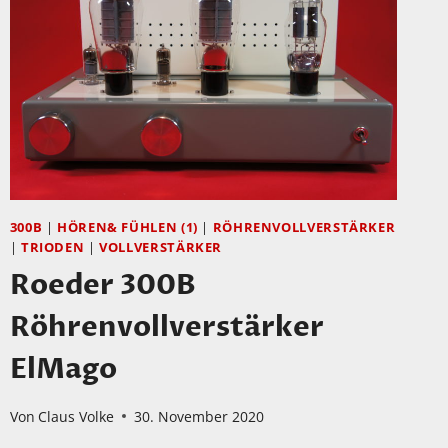
–
MEHR
ALS
NUR
EIN
RÖHRENVERSTÄRKER
FÜR
KOPFHÖRER.
VIEL
300B
|
HÖREN& FÜHLEN (1)
|
RÖHRENVOLLVERSTÄRKER
MEHR!
|
TRIODEN
|
VOLLVERSTÄRKER
Roeder 300B
Röhrenvollverstärker
ElMago
Von
Claus Volke
30. November 2020