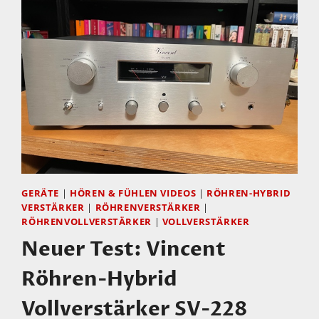
GERÄTE
|
HÖREN & FÜHLEN VIDEOS
|
RÖHREN-HYBRID
VERSTÄRKER
|
RÖHRENVERSTÄRKER
|
RÖHRENVOLLVERSTÄRKER
|
VOLLVERSTÄRKER
Neuer Test: Vincent
Röhren-Hybrid
Vollverstärker SV-228