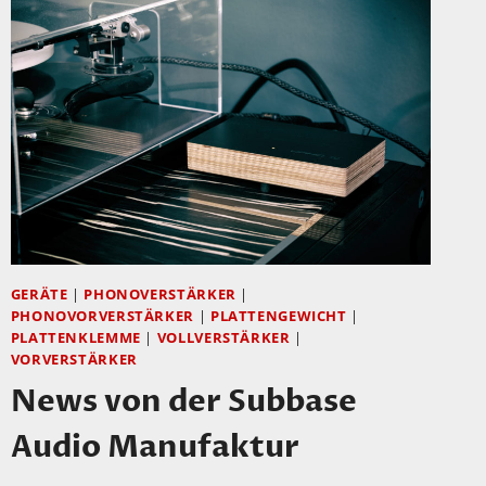
GERÄTE
|
PHONOVERSTÄRKER
|
PHONOVORVERSTÄRKER
|
PLATTENGEWICHT
|
PLATTENKLEMME
|
VOLLVERSTÄRKER
|
VORVERSTÄRKER
News von der Subbase
Audio Manufaktur