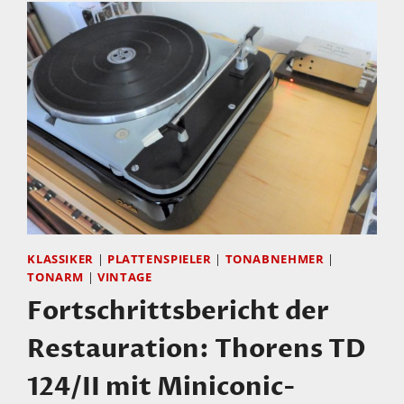
BLUE
–
DIE
ENTSTEHUNG
EINES
MEISTERWERKES
VON
ASHLEY
KAHN
KLASSIKER
|
PLATTENSPIELER
|
TONABNEHMER
|
TONARM
|
VINTAGE
Fortschrittsbericht der
Restauration: Thorens TD
124/II mit Miniconic-