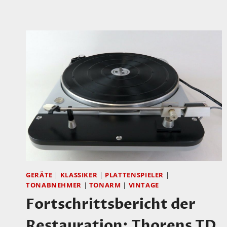
BESSER.
BESONDERS
GITARREN!
GERÄTE
|
KLASSIKER
|
PLATTENSPIELER
|
TONABNEHMER
|
TONARM
|
VINTAGE
Fortschrittsbericht der
Restauration: Thorens TD