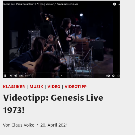
D
KLASSIKER
|
MUSIK
|
VIDEO
|
VIDEOTIPP
Videotipp: Genesis Live
1973!
Von
Claus Volke
20. April 2021