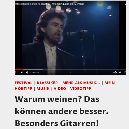
IHREN
NAMEN
VERDIENT
FESTIVAL
|
KLASSIKER
|
MEHR ALS MUSIK...
|
MEIN
HÖRTIPP
|
MUSIK
|
VIDEO
|
VIDEOTIPP
Warum weinen? Das
können andere besser.
Besonders Gitarren!