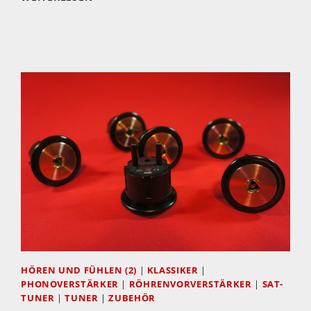
DER
RESTAURATION:
THORENS
TD
124/II
MIT
MINICONIC-
ABTASTKOMBINATION
HÖREN UND FÜHLEN (2)
|
KLASSIKER
|
PHONOVERSTÄRKER
|
RÖHRENVORVERSTÄRKER
|
SAT-
TUNER
|
TUNER
|
ZUBEHÖR