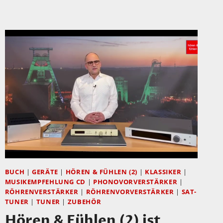
BUCH
|
GERÄTE
|
HÖREN & FÜHLEN (2)
|
KLASSIKER
|
MUSIKEMPFEHLUNG CD
|
PHONOVORVERSTÄRKER
|
RÖHRENVERSTÄRKER
|
RÖHRENVORVERSTÄRKER
|
SAT-
TUNER
|
TUNER
|
ZUBEHÖR
Hören & Fühlen (2) ist