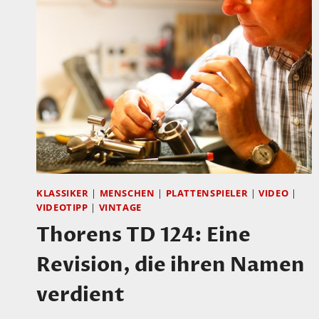
KLASSIKER
|
MENSCHEN
|
PLATTENSPIELER
|
VIDEO
|
VIDEOTIPP
|
VINTAGE
Thorens TD 124: Eine
Revision, die ihren Namen
verdient