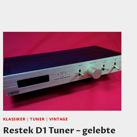
(2)
IST
ONLINE!
KLASSIKER
|
TUNER
|
VINTAGE
Restek D1 Tuner – gelebte