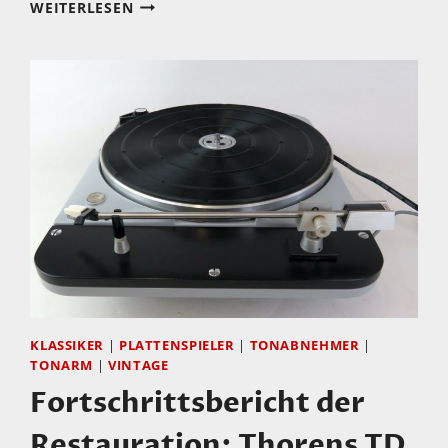
FORTSCHRITTSBERICHT
WEITERLESEN
DER
RESTAURATION:
THORENS
TD
124/II
MIT
MINICONIC-
ABTASTKOMBINATION
–
TEIL
4
(LETZTER
TEIL)
KLASSIKER
|
PLATTENSPIELER
|
TONABNEHMER
|
TONARM
|
VINTAGE
Fortschrittsbericht der
Restauration: Thorens TD