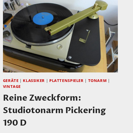
GERÄTE
|
KLASSIKER
|
PLATTENSPIELER
|
TONARM
|
VINTAGE
Reine Zweckform:
Studiotonarm Pickering
190 D