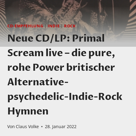
CD-EMPFEHLUNG
|
INDIE
|
ROCK
Neue CD/LP: Primal
Scream live – die pure,
rohe Power britischer
Alternative-
psychedelic-Indie-Rock
Hymnen
Von
Claus Volke
28. Januar 2022