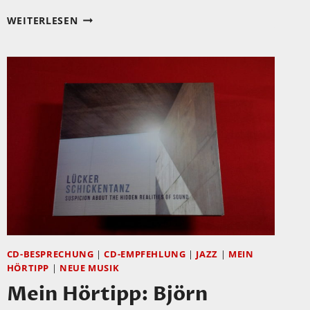
CREEDENCE
WEITERLESEN
CLEARWATER
REVIVAL-
DRUMMER
DOUG
CLIFFORD
&
STEVE
WRIGHT
„FOR
ALL
THE
MONEY
IN
THE
CD-BESPRECHUNG
|
CD-EMPFEHLUNG
|
JAZZ
|
MEIN
WORLD“
HÖRTIPP
|
NEUE MUSIK
Mein Hörtipp: Björn