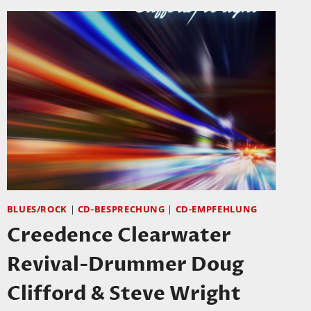
COOKERS:
LOOK
OUT!
BLUES/ROCK
|
CD-BESPRECHUNG
|
CD-EMPFEHLUNG
Creedence Clearwater
Revival-Drummer Doug
Clifford & Steve Wright