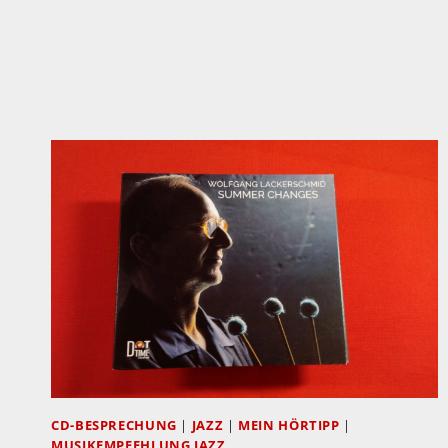
ON
THE
OUTSIDE:
INSIDE!
CD-BESPRECHUNG
|
JAZZ
|
MEIN HÖRTIPP
|
MUSIKEMPFEHLUNG JAZZ