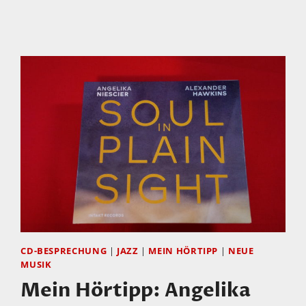
VENEZIANO,
DOROTHEE
OBERLINGER
–
SONATORI
DE
LA
GIOIOSA
MARCA
CD-BESPRECHUNG
|
JAZZ
|
MEIN HÖRTIPP
|
NEUE
MUSIK
Mein Hörtipp: Angelika