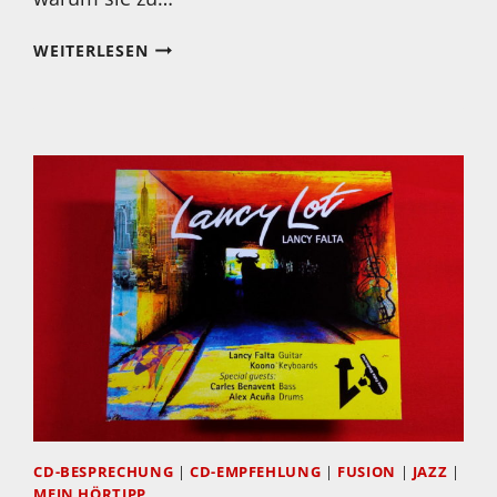
MEIN
WEITERLESEN
HÖRTIPP:
ANGELIKA
NIESCIER
UND
ALEXANDER
HAWKINS:
SOUL
IN
PLAIN
SIGHT
CD-BESPRECHUNG
|
CD-EMPFEHLUNG
|
FUSION
|
JAZZ
|
MEIN HÖRTIPP