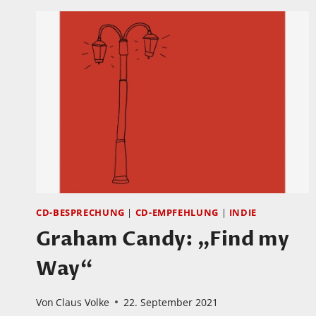
GOODWILL
AND
OPTIMISM“
MIT
DEN
„SUPER
SOUL
BROTHERS“
CD-BESPRECHUNG
|
CD-EMPFEHLUNG
|
INDIE
Graham Candy: „Find my
Way“
Von
Claus Volke
22. September 2021