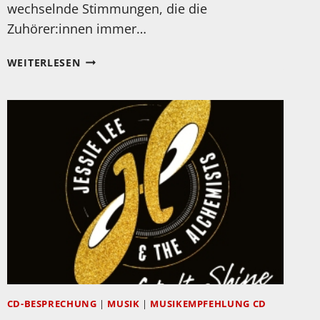
wechselnde Stimmungen, die die
Zuhörer:innen immer…
MEIN
WEITERLESEN
HÖRTIPP:
BJÖRN
LÜCKER
UND
ANDREAS
SCHICKENTANZ:
„SUSPICION
ABOUT
THE
HIDDEN
REALITES
OF
SOUND“
CD-BESPRECHUNG
|
MUSIK
|
MUSIKEMPFEHLUNG CD