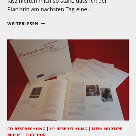
faszinierten mich so stark, dass ich der
Pianistin am nächsten Tag eine…
CD-
WEITERLESEN
EMPFEHLUNG
AUS
DEM
VIDEOBEITRAG
VOM
29.11.2020
–
MARIE-
LUISE
HINRICHS
CD-BESPRECHUNG
|
LP-BESPRECHUNG
|
MEIN HÖRTIPP
|
MUSIK
|
ZUBEHÖR