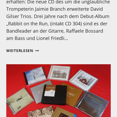
erhalten: Die neue CD des um die unglaubliche
Trompeterin Jaimie Branch erweiterte David
Gilser Trios. Drei Jahre nach dem Debut-Album
„Rabbit on the Run, (intakt CD 304) sind es der
Bandleader an der Gitarre, Raffaele Bossard
am Bass und Lionel Friedli…
LEICHTIGKEIT
WEITERLESEN
+
HEAVYNESS:
DAVID
GISLER
TRIO
WITH
JAIMIE
BRANCH:
ZÜRICH
CONCERT