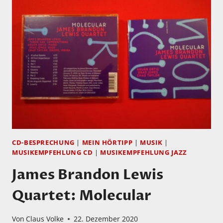
MUSIC
–
FOR
SIXTEEN
MUSICIANS
FEAT.
EVAN
PARKER
+
RIOT
ENSEMBLE
CD-BESPRECHUNG
|
MEIN HÖRTIPP
|
MUSIK
|
MUSIKEMPFEHLUNG CD
|
MUSIKEMPFEHLUNG JAZZ
James Brandon Lewis
Quartet: Molecular
Von
Claus Volke
22. Dezember 2020