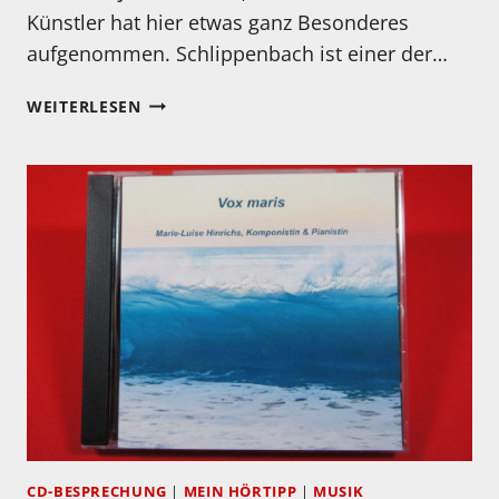
Künstler hat hier etwas ganz Besonderes
aufgenommen. Schlippenbach ist einer der…
CD-
WEITERLESEN
EMPFEHLUNG
AUS
DEM
VIDEOBEITRAG
VOM
29.11.2020
–
ALEXANDER
VON
SCHLIPPENBACH
CD-BESPRECHUNG
|
MEIN HÖRTIPP
|
MUSIK