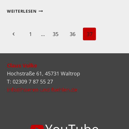
LP-
WEITERLESEN
EMPFEHLUNG
AUS
DEM
Seitennavigation
Vorherige
1
…
35
36
37
VIDEOBEITRAG
VOM
Seite
29.11.2020
Claus Volke
Hochstraße 61, 45731 Waltrop
T: 02309 7 87 55 27
info@hoeren-und-fuehlen.de
YouTube