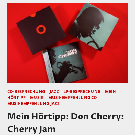
CD-BESPRECHUNG
|
JAZZ
|
LP-BESPRECHUNG
|
MEIN
HÖRTIPP
|
MUSIK
|
MUSIKEMPFEHLUNG CD
|
MUSIKEMPFEHLUNG JAZZ
Mein Hörtipp: Don Cherry:
Cherry Jam